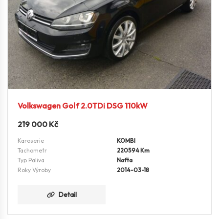
Volkswagen Golf 2.0TDi DSG 110kW
219 000
Kč
Karoserie
KOMBI
Tachometr
220594 Km
Typ Paliva
Nafta
Roky Výroby
2014-03-18
Detail