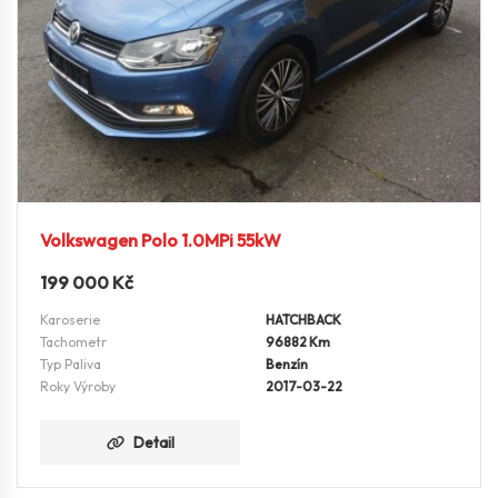
Volkswagen Polo 1.0MPi 55kW
199 000
Kč
Karoserie
HATCHBACK
Tachometr
96882 Km
Typ Paliva
Benzín
Roky Výroby
2017-03-22
Detail