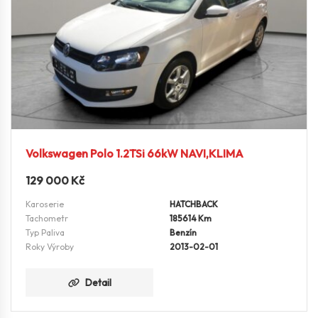
Volkswagen Polo 1.2TSi 66kW NAVI,KLIMA
129 000
Kč
Karoserie
HATCHBACK
Tachometr
185614 Km
Typ Paliva
Benzín
Roky Výroby
2013-02-01
Detail