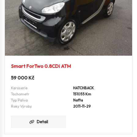
Smart ForTwo 0.8CDi ATM
59 000
Kč
Karoserie
HATCHBACK
Tachometr
151055 Km
Typ Paliva
Nafta
Roky Výroby
2011-11-29
Detail