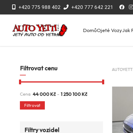
+420 775 988 402
+420 777 642 221
Domů
Ojeté Vozy
Jak 
Filtrovat cenu
AUTOYETTI 
-
Cena:
44 000
Kč
1 250 100
Kč
Filtrovat
Filtry vozidel