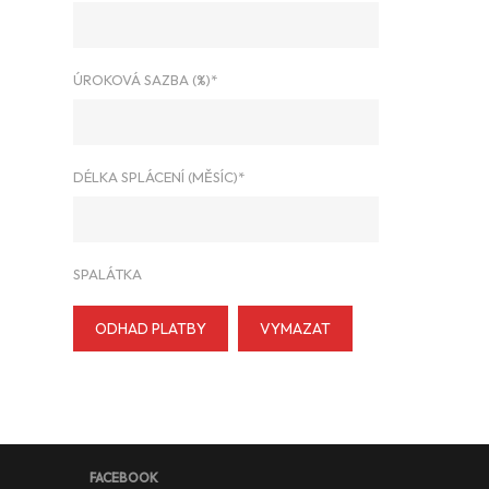
ÚROKOVÁ SAZBA (%)*
DÉLKA SPLÁCENÍ (MĚSÍC)*
SPALÁTKA
ODHAD PLATBY
VYMAZAT
FACEBOOK