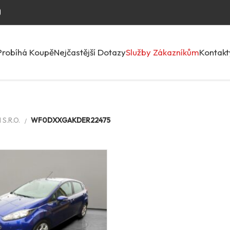
Probíhá Koupě
Nejčastější Dotazy
Služby Zákazníkům
Kontakt
S.R.O.
WF0DXXGAKDER22475