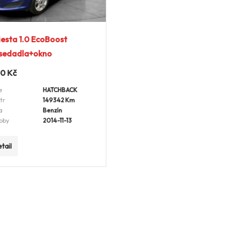
iesta 1.0 EcoBoost
.sedadla+okno
00
Kč
e
HATCHBACK
tr
149342 Km
a
Benzín
oby
2014-11-13
tail