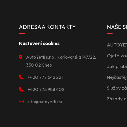
ADRESA A KONTAKTY
NAŠE S
Nastavení cookies
AUTOYETT
Ojeté vo
AutoYetti s.r.o., Karlovarská 147/22,
350 02 Cheb
Jak prob
Nejčastěj
+420 777 642 221
Služby z
+420 775 988 402
Zásady c
info@autoyetti.eu