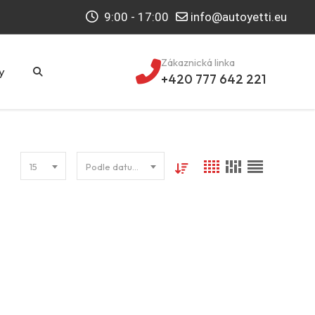
9:00 - 17:00
info@autoyetti.eu
Zákaznická linka
y
+420 777 642 221
15
Podle datumu