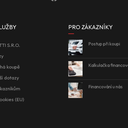
LUŽBY
PRO ZÁKAZNÍKY
Postup při koupi
I S.R.O.
zy
Kalkulačka financov
íhá koupě
ší dotazy
Financování u nás
ákazníkům
ookies (EU)