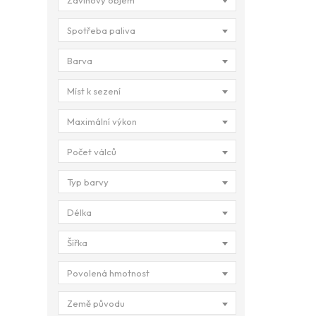
Zdvihový objem
Spotřeba paliva
Barva
Míst k sezení
Maximální výkon
Počet válců
Typ barvy
Délka
Šířka
Povolená hmotnost
Země původu