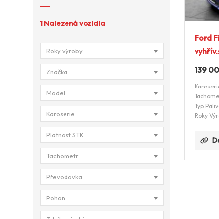
1
Nalezená vozidla
Ford F
vyhřív
Roky výroby
139 0
Značka
Karoseri
Model
Tachome
Typ Paliv
Karoserie
Roky Výr
Platnost STK
De
Tachometr
Převodovka
Pohon