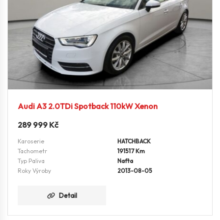
Audi A3 2.0TDi Spotback 110kW Xenon
289 999
Kč
Karoserie
HATCHBACK
Tachometr
191517 Km
Typ Paliva
Nafta
Roky Výroby
2013-08-05
Detail