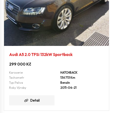
Audi A5 2.0 TFSi 132kW Sportback
299 000
Kč
Karoserie
HATCHBACK
Tachometr
136713 Km
Typ Paliva
Benzín
Roky Výroby
2011-04-21
Detail