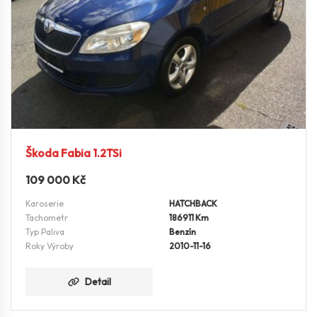
Škoda Fabia 1.2TSi
109 000
Kč
Karoserie
HATCHBACK
Tachometr
186911 Km
Typ Paliva
Benzín
Roky Výroby
2010-11-16
Detail