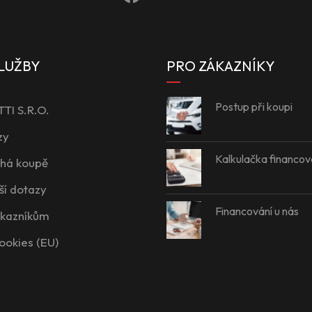
LUŽBY
PRO ZÁKAZNÍKY
Postup při koupi
I S.R.O.
zy
Kalkulačka financov
íhá koupě
ší dotazy
Financování u nás
ákazníkům
ookies (EU)