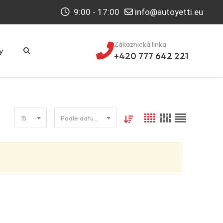
9:00 - 17:00
info@autoyetti.eu
Zákaznická linka
y
+420 777 642 221
15
Podle datumu