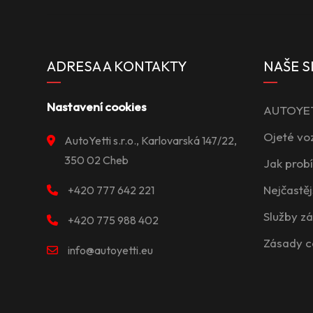
ADRESA A KONTAKTY
NAŠE S
Nastavení cookies
AUTOYETT
Ojeté vo
AutoYetti s.r.o., Karlovarská 147/22,
350 02 Cheb
Jak prob
Nejčastěj
+420 777 642 221
Služby z
+420 775 988 402
Zásady c
info@autoyetti.eu