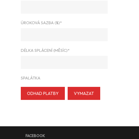
ÚROKOVÁ SAZBA (%)*
DÉLKA SPLÁCENÍ (MĚSÍC)*
SPALÁTKA
ODHAD PLATBY
VYMAZAT
FACEBOOK