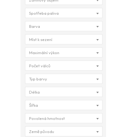
Zdvihový objem
Spotřeba paliva
Barva
Míst k sezení
Maximální výkon
Počet válců
Typ barvy
Délka
Šířka
Povolená hmotnost
Země původu