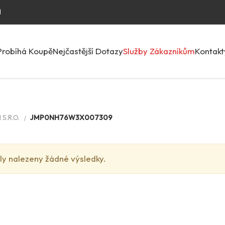
Probíhá Koupě
Nejčastější Dotazy
Služby Zákazníkům
Kontakt
S.R.O.
JMP0NH76W3X007309
ly nalezeny žádné výsledky.