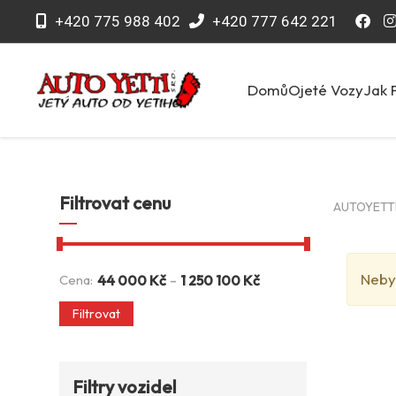
+420 775 988 402
+420 777 642 221
Domů
Ojeté Vozy
Jak 
Filtrovat cenu
AUTOYETTI 
Neby
-
Cena:
44 000
Kč
1 250 100
Kč
Filtrovat
Filtry vozidel