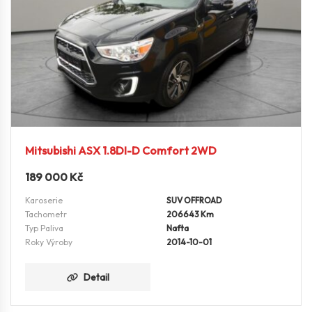
Mitsubishi ASX 1.8DI-D Comfort 2WD
189 000
Kč
Karoserie
SUV OFFROAD
Tachometr
206643 Km
Typ Paliva
Nafta
Roky Výroby
2014-10-01
Detail