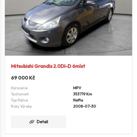
Mitsubishi Grandis 2.0DI-D 6míst
69 000
Kč
Karoserie
MPV
Tachometr
353719 Km
Typ Paliva
Nafta
Roky Výroby
2008-07-30
Detail