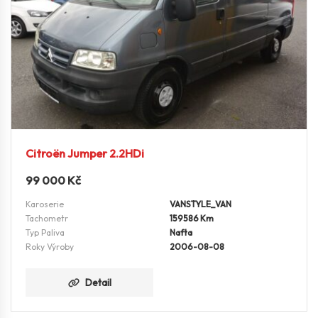
Citroën Jumper 2.2HDi
99 000
Kč
Karoserie
VANSTYLE_VAN
Tachometr
159586 Km
Typ Paliva
Nafta
Roky Výroby
2006-08-08
Detail