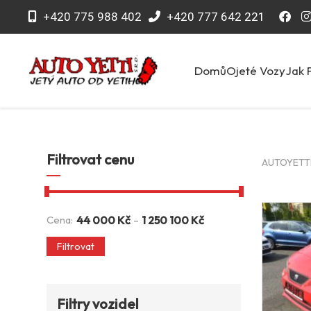
+420 775 988 402
+420 777 642 221
Domů
Ojeté Vozy
Jak 
Filtrovat cenu
AUTOYETTI 
-
Cena:
44 000
Kč
1 250 100
Kč
Filtrovat
Filtry vozidel