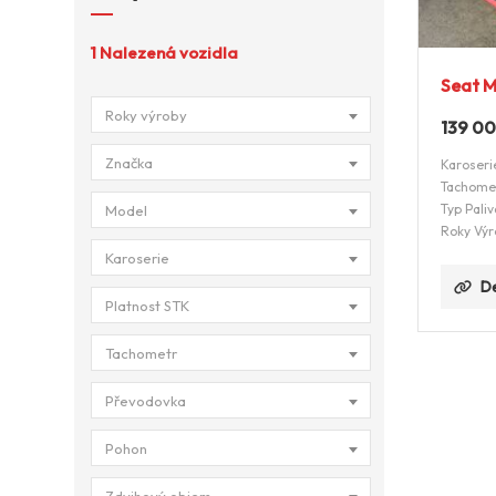
1
Nalezená vozidla
Seat M
Roky výroby
139 0
Značka
Karoseri
Tachome
Typ Paliv
Model
Roky Výr
Karoserie
De
Platnost STK
Tachometr
Převodovka
Pohon