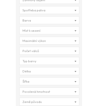
Zdvihový objem
Spotřeba paliva
Barva
Míst k sezení
Maximální výkon
Počet válců
Typ barvy
Délka
Šířka
Povolená hmotnost
Země původu