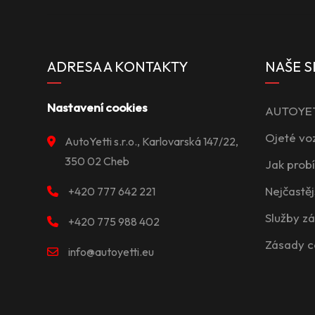
ADRESA A KONTAKTY
NAŠE S
Nastavení cookies
AUTOYETT
Ojeté vo
AutoYetti s.r.o., Karlovarská 147/22,
350 02 Cheb
Jak prob
Nejčastěj
+420 777 642 221
Služby z
+420 775 988 402
Zásady c
info@autoyetti.eu