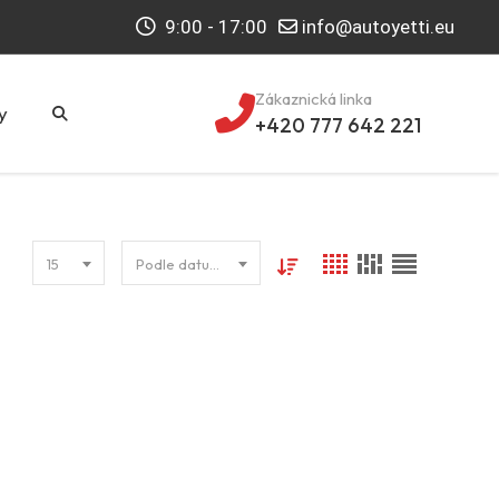
9:00 - 17:00
info@autoyetti.eu
Zákaznická linka
y
+420 777 642 221
15
Podle datumu