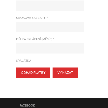
ÚROKOVÁ SAZBA (%)*
DÉLKA SPLÁCENÍ (MĚSÍC)*
SPALÁTKA
ODHAD PLATBY
VYMAZAT
FACEBOOK