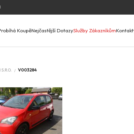
Probíhá Koupě
Nejčastější Dotazy
Služby Zákazníkům
Kontakt
S.R.O.
V003284