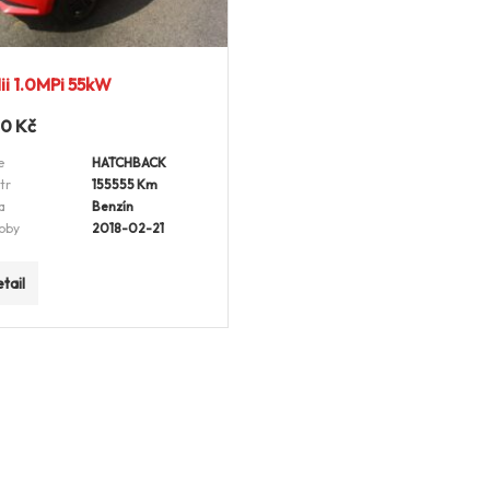
ii 1.0MPi 55kW
00
Kč
e
HATCHBACK
tr
155555 Km
a
Benzín
oby
2018-02-21
tail