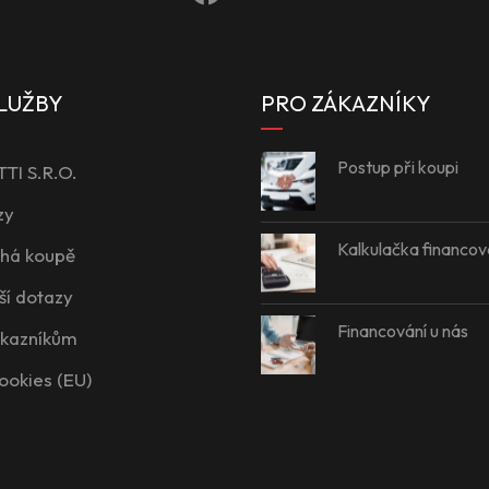
LUŽBY
PRO ZÁKAZNÍKY
Postup při koupi
I S.R.O.
zy
Kalkulačka financov
íhá koupě
ší dotazy
Financování u nás
ákazníkům
ookies (EU)