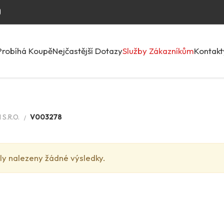
Probíhá Koupě
Nejčastější Dotazy
Služby Zákazníkům
Kontakt
S.R.O.
V003278
ly nalezeny žádné výsledky.