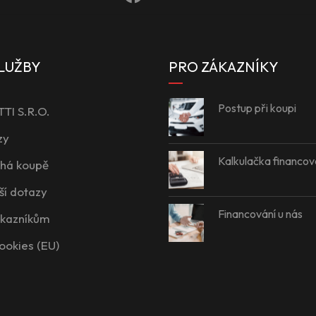
LUŽBY
PRO ZÁKAZNÍKY
Postup při koupi
I S.R.O.
zy
Kalkulačka financov
íhá koupě
ší dotazy
Financování u nás
ákazníkům
ookies (EU)