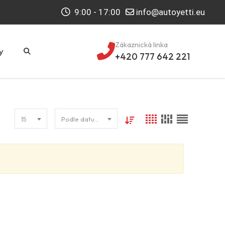
9:00 - 17:00
info@autoyetti.eu
Zákaznická linka
y
+420 777 642 221
15
Podle datumu