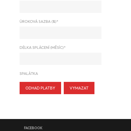
ÚROKOVÁ SAZBA (%)*
DÉLKA SPLÁCENÍ (MĚSÍC)*
SPALÁTKA
ODHAD PLATBY
VYMAZAT
FACEBOOK