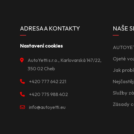
ADRESA A KONTAKTY
NAŠE S
Nastavení cookies
AUTOYETT
Ojeté vo
AutoYetti s.r.o., Karlovarská 147/22,
350 02 Cheb
Jak prob
Nejčastěj
+420 777 642 221
Služby z
+420 775 988 402
Zásady c
info@autoyetti.eu