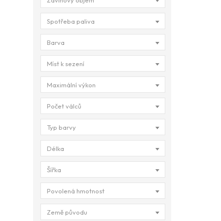
Zdvihový objem
Spotřeba paliva
Barva
Míst k sezení
Maximální výkon
Počet válců
Typ barvy
Délka
Šířka
Povolená hmotnost
Země původu