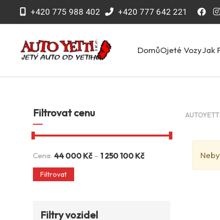
+420 775 988 402
+420 777 642 221
Domů
Ojeté Vozy
Jak 
Filtrovat cenu
AUTOYETTI 
Neby
-
Cena:
44 000
Kč
1 250 100
Kč
Filtrovat
Filtry vozidel