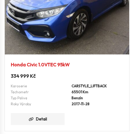
Honda Civic 1.0VTEC 95kW
334 999
Kč
Karoserie
CARSTYLE_LIFTBACK
Tachometr
65501 Km
Typ Paliva
Benzín
Roky Výroby
2017-11-28
Detail