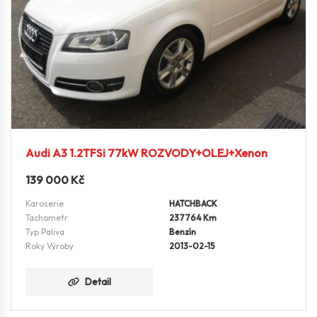
Audi A3 1.2TFSi 77kW ROZVODY+OLEJ+Xenon
139 000
Kč
Karoserie
HATCHBACK
Tachometr
237764 Km
Typ Paliva
Benzín
Roky Výroby
2013-02-15
Detail