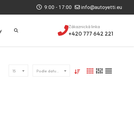
9:00 - 17:00
info@autoyetti.eu
Zákaznická linka
y
+420 777 642 221
15
Podle datumu