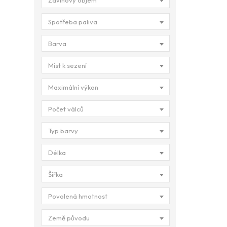
Zdvihový objem
Spotřeba paliva
Barva
Míst k sezení
Maximální výkon
Počet válců
Typ barvy
Délka
Šířka
Povolená hmotnost
Země původu