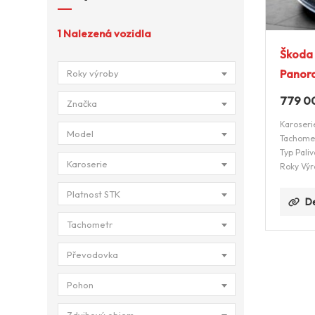
1
Nalezená vozidla
Škoda
Panor
Roky výroby
779 0
Značka
Karoseri
Model
Tachome
Typ Paliv
Karoserie
Roky Výr
Platnost STK
De
Tachometr
Převodovka
Pohon