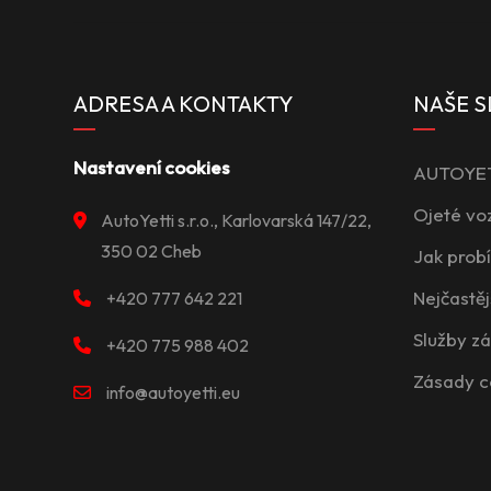
ADRESA A KONTAKTY
NAŠE S
Nastavení cookies
AUTOYETT
Ojeté vo
AutoYetti s.r.o., Karlovarská 147/22,
350 02 Cheb
Jak prob
Nejčastěj
+420 777 642 221
Služby z
+420 775 988 402
Zásady c
info@autoyetti.eu