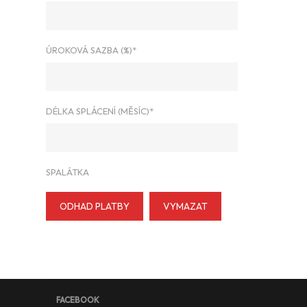
ÚROKOVÁ SAZBA (%)*
DÉLKA SPLÁCENÍ (MĚSÍC)*
SPALÁTKA
ODHAD PLATBY
VYMAZAT
FACEBOOK