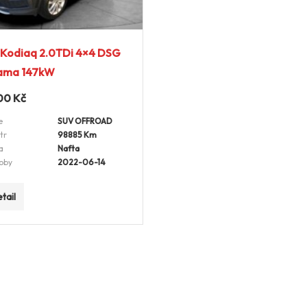
 Kodiaq 2.0TDi 4×4 DSG
ama 147kW
00
Kč
e
SUV OFFROAD
tr
98885 Km
a
Nafta
oby
2022-06-14
tail