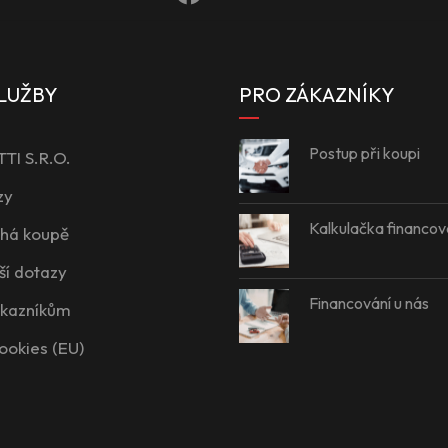
LUŽBY
PRO ZÁKAZNÍKY
Postup při koupi
I S.R.O.
zy
Kalkulačka financov
íhá koupě
ší dotazy
Financování u nás
ákazníkům
ookies (EU)