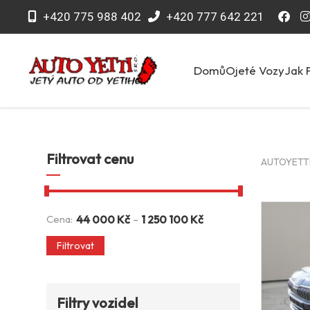
+420 775 988 402
+420 777 642 221
Domů
Ojeté Vozy
Jak 
Filtrovat cenu
AUTOYETTI 
-
Cena:
44 000
Kč
1 250 100
Kč
Filtrovat
Filtry vozidel