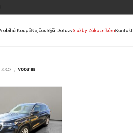
Probíhá Koupě
Nejčastější Dotazy
Služby Zákazníkům
Kontakt
S.R.O.
V003188