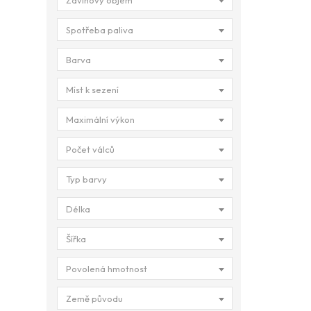
Zdvihový objem
Spotřeba paliva
Barva
Míst k sezení
Maximální výkon
Počet válců
Typ barvy
Délka
Šířka
Povolená hmotnost
Země původu