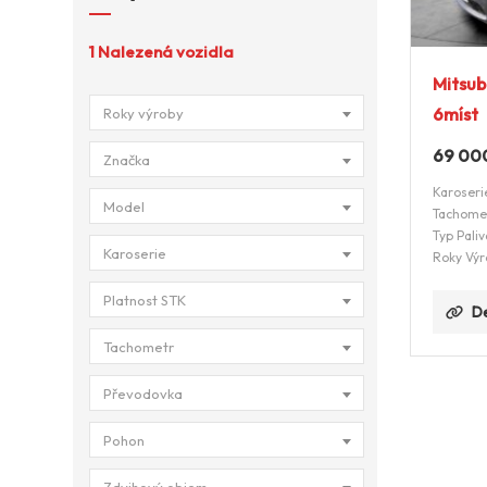
1
Nalezená vozidla
Mitsub
6míst
Roky výroby
69 00
Značka
Karoseri
Model
Tachome
Typ Paliv
Karoserie
Roky Výr
Platnost STK
De
Tachometr
Převodovka
Pohon