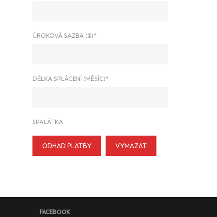
ÚROKOVÁ SAZBA (%)*
DÉLKA SPLÁCENÍ (MĚSÍC)*
SPALÁTKA
ODHAD PLATBY
VYMAZAT
FACEBOOK