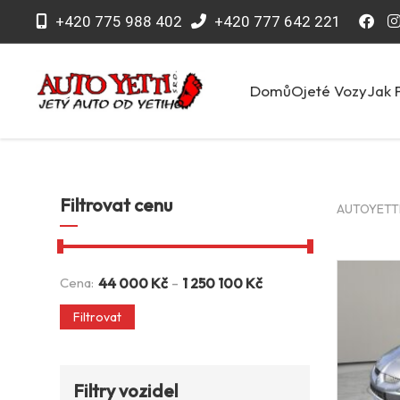
+420 775 988 402
+420 777 642 221
Domů
Ojeté Vozy
Jak 
Filtrovat cenu
AUTOYETTI 
-
Cena:
44 000
Kč
1 250 100
Kč
Filtrovat
Filtry vozidel