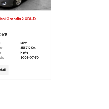
ishi Grandis 2.0DI-D
0
Kč
e
MPV
tr
353719 Km
a
Nafta
oby
2008-07-30
tail