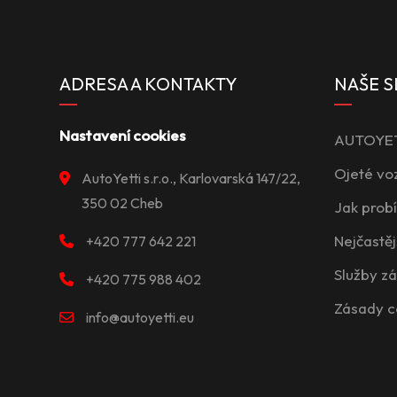
ADRESA A KONTAKTY
NAŠE S
Nastavení cookies
AUTOYETT
Ojeté vo
AutoYetti s.r.o., Karlovarská 147/22,
350 02 Cheb
Jak prob
Nejčastěj
+420 777 642 221
Služby z
+420 775 988 402
Zásady c
info@autoyetti.eu