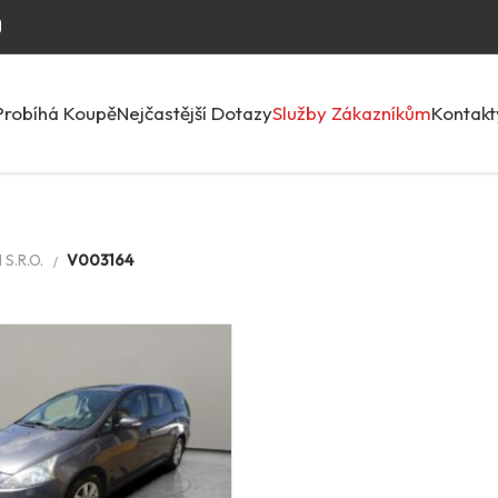
Probíhá Koupě
Nejčastější Dotazy
Služby Zákazníkům
Kontakt
S.R.O.
V003164