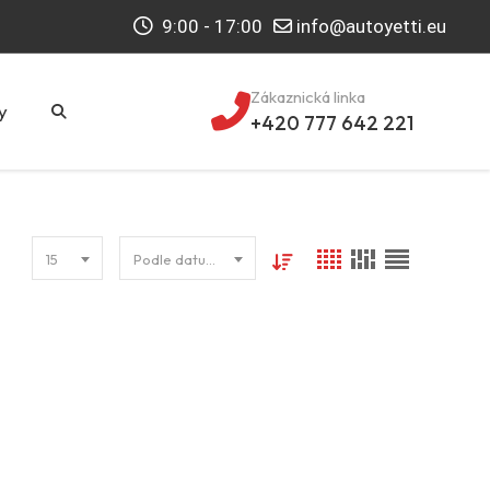
9:00 - 17:00
info@autoyetti.eu
Zákaznická linka
y
+420 777 642 221
15
Podle datumu