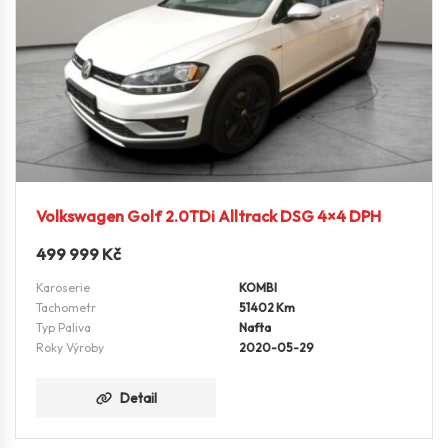
Volkswagen Golf 2.0TDi Alltrack DSG 4×4 DPH
499 999
Kč
Karoserie
KOMBI
Tachometr
51402 Km
Typ Paliva
Nafta
Roky Výroby
2020-05-29
Detail