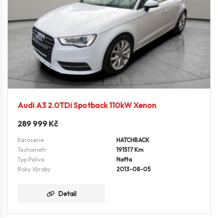
Audi A3 2.0TDi Spotback 110kW Xenon
289 999
Kč
Karoserie
HATCHBACK
Tachometr
191517 Km
Typ Paliva
Nafta
Roky Výroby
2013-08-05
Detail