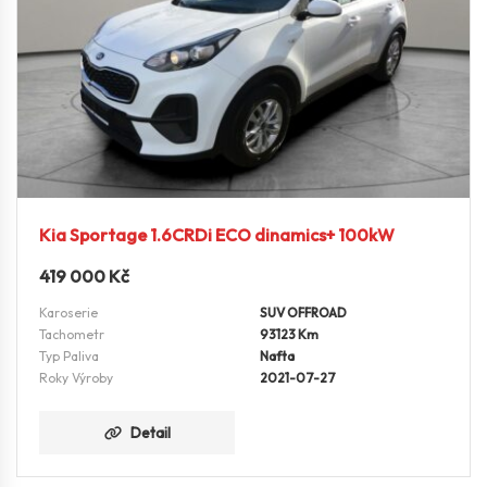
Kia Sportage 1.6CRDi ECO dinamics+ 100kW
419 000
Kč
Karoserie
SUV OFFROAD
Tachometr
93123 Km
Typ Paliva
Nafta
Roky Výroby
2021-07-27
Detail