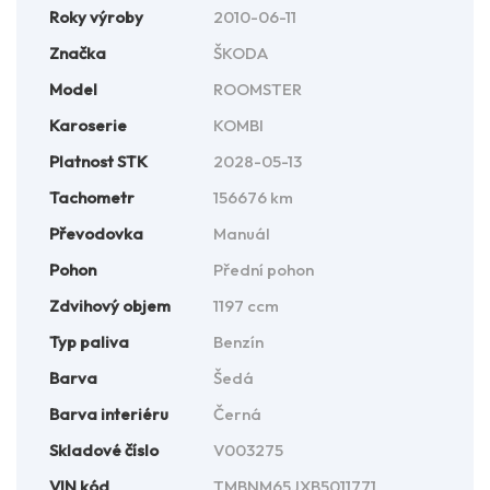
Roky výroby
2010-06-11
Značka
ŠKODA
Model
ROOMSTER
Karoserie
KOMBI
Platnost STK
2028-05-13
Tachometr
156676 km
Převodovka
Manuál
Pohon
Přední pohon
Zdvihový objem
1197 ccm
Typ paliva
Benzín
Barva
Šedá
Barva interiéru
Černá
Skladové číslo
V003275
VIN kód
TMBNM65JXB5011771