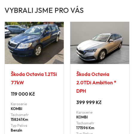
VYBRALI JSME PRO VÁS
i
Škoda Octavia
Škoda Octavia
2.0TDi Ambition *
2.0TDi RS DSG
DPH
179 999
Kč
399 999
Kč
Karoserie
KOMBI
Karoserie
Tachometr
KOMBI
266142 Km
Tachometr
Typ Paliva
171596 Km
Nafta
Typ Paliva