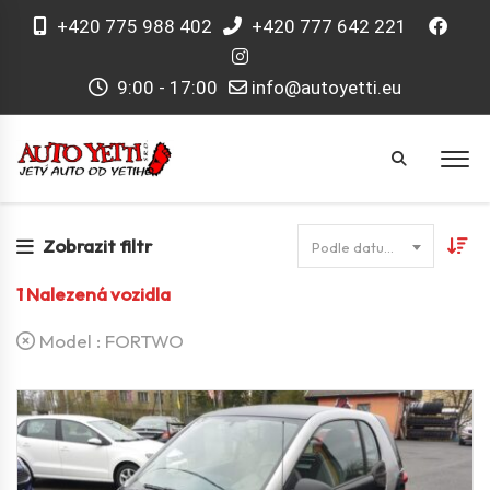
+420 775 988 402
+420 777 642 221
9:00 - 17:00
info@autoyetti.eu
Zobrazit filtr
Podle datumu
1
Nalezená vozidla
Model :
FORTWO