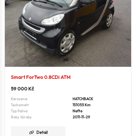
Smart ForTwo 0.8CDi ATM
59 000
Kč
Karoserie
HATCHBACK
Tachometr
151055 Km
Typ Paliva
Nafta
Roky Výroby
2011-11-29
Detail