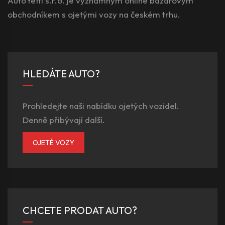
AutoYetti s.r.o. je významným online bazarovým
obchodníkem s ojetými vozy na českém trhu.
HLEDÁTE AUTO?
Prohledejte naši nabídku ojetých vozidel.
Denně přibývají další.
OJETÉ VOZY
CHCETE PRODAT AUTO?