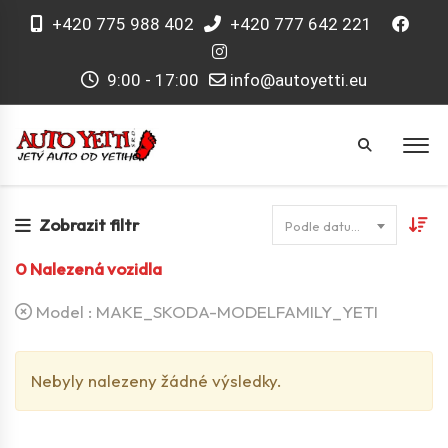
+420 775 988 402
+420 777 642 221
9:00 - 17:00
info@autoyetti.eu
Zobrazit filtr
Podle datumu
0
Nalezená vozidla
Model :
MAKE_SKODA-MODELFAMILY_YETI
Nebyly nalezeny žádné výsledky.