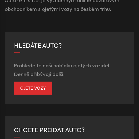
AutoYetti s.r.o. je významným online bazarovým
obchodníkem s ojetými vozy na českém trhu.
HLEDÁTE AUTO?
Prohledejte naši nabídku ojetých vozidel.
Denně přibývají další.
OJETÉ VOZY
CHCETE PRODAT AUTO?