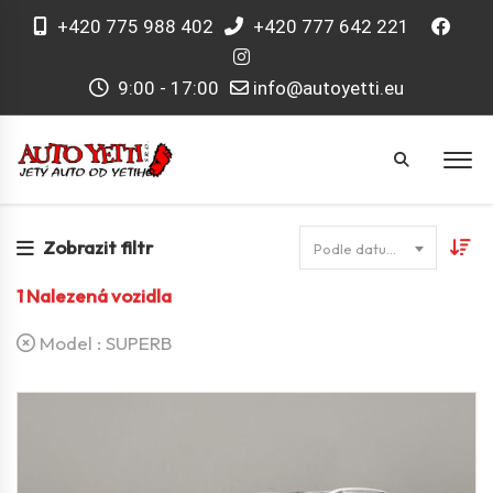
+420 775 988 402
+420 777 642 221
9:00 - 17:00
info@autoyetti.eu
Zobrazit filtr
Podle datumu
1
Nalezená vozidla
Model :
SUPERB