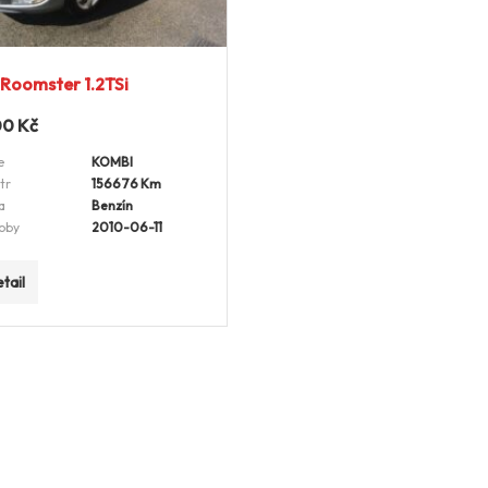
Roomster 1.2TSi
00
Kč
e
KOMBI
tr
156676 Km
a
Benzín
oby
2010-06-11
tail