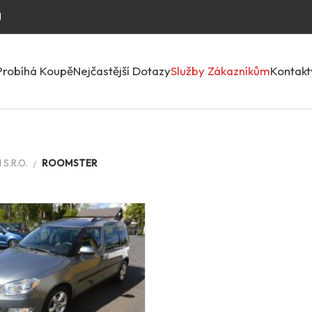
Probíhá Koupě
Nejčastější Dotazy
Služby Zákazníkům
Kontakt
S.R.O.
ROOMSTER