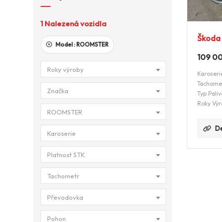
1
Nalezená vozidla
Škoda 
Model :
ROOMSTER
109 0
Roky výroby
Karoseri
Tachome
Značka
Typ Paliv
Roky Výr
ROOMSTER
De
Karoserie
Platnost STK
Tachometr
Převodovka
Pohon