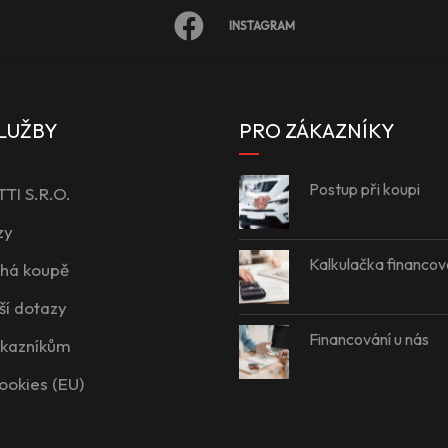
INSTAGRAM
LUŽBY
PRO ZÁKAZNÍKY
Postup při koupi
I S.R.O.
zy
Kalkulačka financov
íhá koupě
ší dotazy
Financování u nás
ákazníkům
ookies (EU)