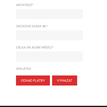
AKONTACE*
ÚROKOVÁ SAZBA (%)*
DÉLKA SPLÁCENÍ (MĚSÍC)*
SPALÁTKA
ODHAD PLATBY
VYMAZAT