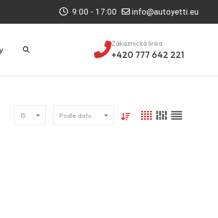
9:00 - 17:00
info@autoyetti.eu
Zákaznická linka
y
+420 777 642 221
15
Podle datumu