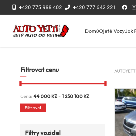
+420 775 988 402
+420 777 642 221
Domů
Ojeté Vozy
Jak 
Filtrovat cenu
AUTOYETTI 
-
Cena:
44 000
Kč
1 250 100
Kč
Filtrovat
Filtry vozidel