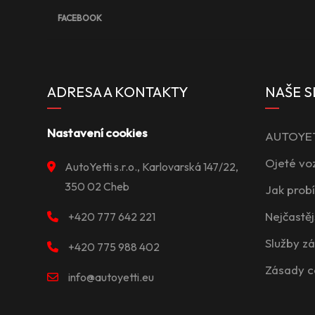
FACEBOOK
ADRESA A KONTAKTY
NAŠE S
Nastavení cookies
AUTOYETT
Ojeté vo
AutoYetti s.r.o., Karlovarská 147/22,
350 02 Cheb
Jak prob
Nejčastěj
+420 777 642 221
Služby z
+420 775 988 402
Zásady c
info@autoyetti.eu