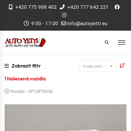
+420 775 988 402
+420 777 642 221
9:00 - 17:00
info@autoyetti.eu
Zobrazit filtr
Podle datumu
1
Nalezená vozidla
Model :
SPORTAGE