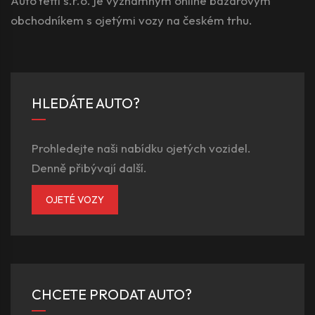
AutoYetti s.r.o. je významným online bazarovým
obchodníkem s ojetými vozy na českém trhu.
HLEDÁTE AUTO?
Prohledejte naši nabídku ojetých vozidel.
Denně přibývají další.
OJETÉ VOZY
CHCETE PRODAT AUTO?