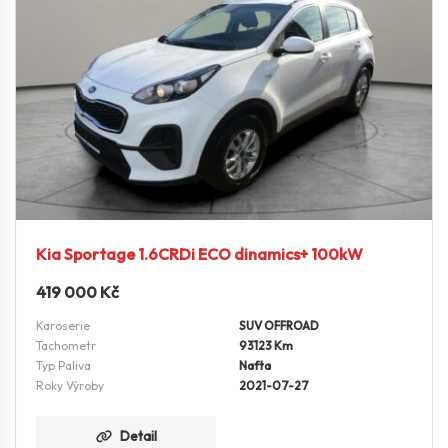
Kia Sportage 1.6CRDi ECO dinamics+ 100kW
419 000
Kč
Karoserie
SUV OFFROAD
Tachometr
93123 Km
Typ Paliva
Nafta
Roky Výroby
2021-07-27
Detail