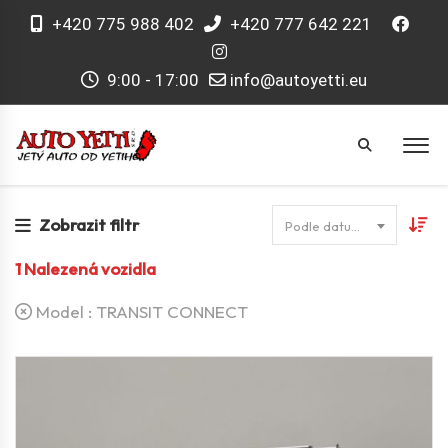
+420 775 988 402
+420 777 642 221
9:00 - 17:00
info@autoyetti.eu
Zobrazit filtr
Podle datumu
1
Nalezená vozidla
Model :
TRANSIT CONNECT