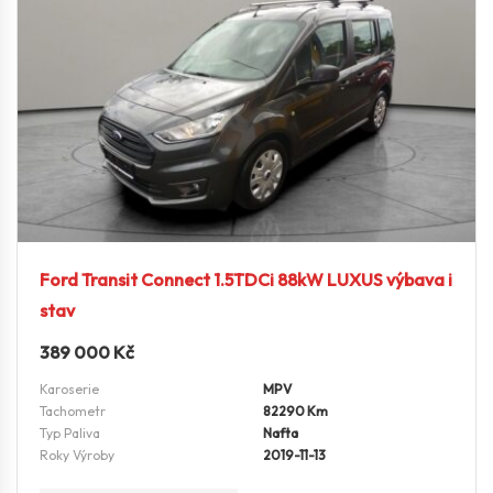
Ford Transit Connect 1.5TDCi 88kW LUXUS výbava i
stav
389 000
Kč
Karoserie
MPV
Tachometr
82290 Km
Typ Paliva
Nafta
Roky Výroby
2019-11-13