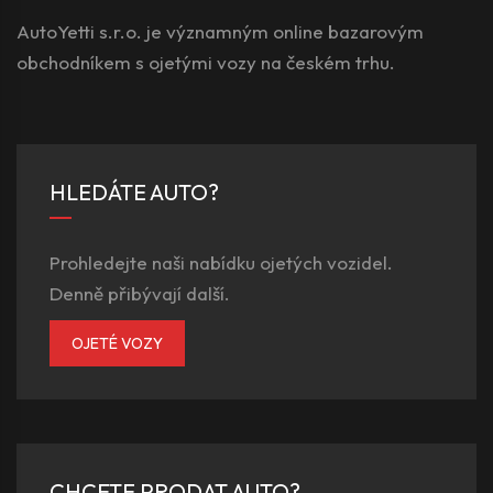
AutoYetti s.r.o. je významným online bazarovým
obchodníkem s ojetými vozy na českém trhu.
HLEDÁTE AUTO?
Prohledejte naši nabídku ojetých vozidel.
Denně přibývají další.
OJETÉ VOZY
CHCETE PRODAT AUTO?