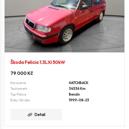
Škoda Felicia 1.3LXi 50kW
79 000
Kč
Karoserie
HATCHBACK
Tachometr
34536 Km
Typ Paliva
Benzín
Roky Výroby
1999-08-23
Detail