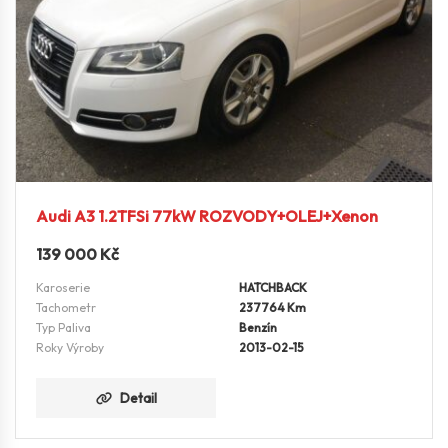
Audi A3 1.2TFSi 77kW ROZVODY+OLEJ+Xenon
139 000
Kč
Karoserie
HATCHBACK
Tachometr
237764 Km
Typ Paliva
Benzín
Roky Výroby
2013-02-15
Detail