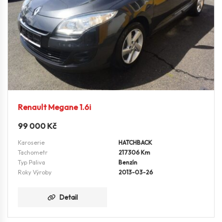
Renault Megane 1.6i
99 000
Kč
Karoserie
HATCHBACK
Tachometr
217306 Km
Typ Paliva
Benzín
Roky Výroby
2013-03-26
Detail