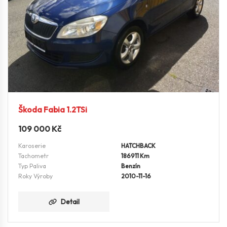
Škoda Fabia 1.2TSi
109 000
Kč
Karoserie
HATCHBACK
Tachometr
186911 Km
Typ Paliva
Benzín
Roky Výroby
2010-11-16
Detail