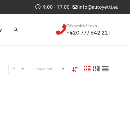
9:00 - 17:00
info@autoyetti.eu
Zákaznická linka
y
+420 777 642 221
15
Podle datumu