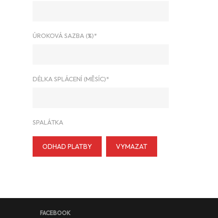
ÚROKOVÁ SAZBA (%)*
DÉLKA SPLÁCENÍ (MĚSÍC)*
SPALÁTKA
ODHAD PLATBY
VYMAZAT
FACEBOOK