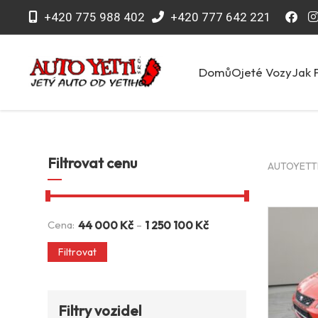
+420 775 988 402
+420 777 642 221
Domů
Ojeté Vozy
Jak 
Filtrovat cenu
AUTOYETTI 
-
Cena:
44 000
Kč
1 250 100
Kč
Filtrovat
Filtry vozidel