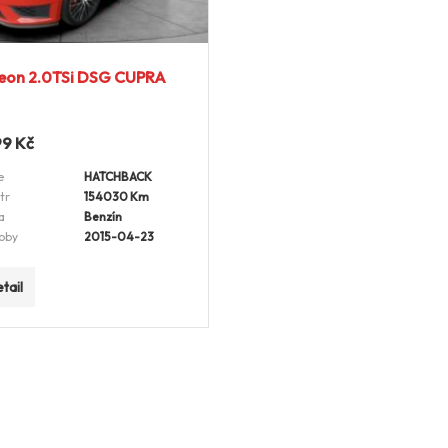
eon 2.0TSi DSG CUPRA
99
Kč
e
HATCHBACK
tr
154030 Km
a
Benzín
oby
2015-04-23
tail