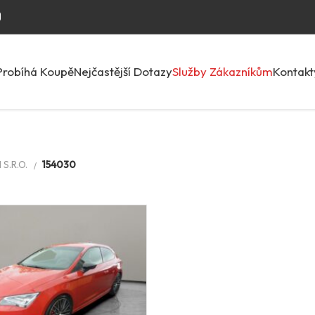
Probíhá Koupě
Nejčastější Dotazy
Služby Zákazníkům
Kontakt
S.R.O.
154030