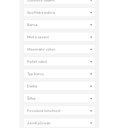
Zdvihový objem
Spotřeba paliva
Barva
Míst k sezení
Maximální výkon
Počet válců
Typ barvy
Délka
Šířka
Povolená hmotnost
Země původu