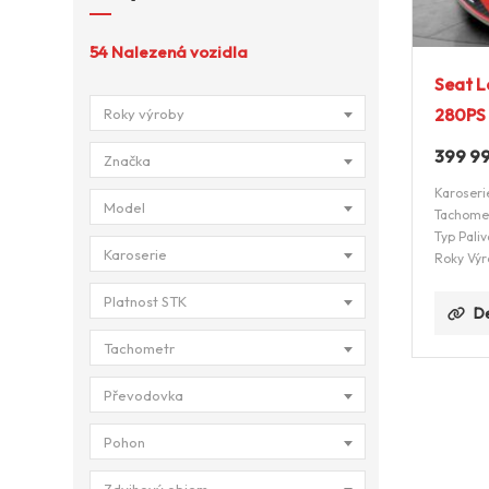
54
Nalezená vozidla
Seat L
280PS
Roky výroby
399 9
Značka
Karoseri
Model
Tachome
Typ Paliv
Karoserie
Roky Výr
Platnost STK
De
Tachometr
Převodovka
Pohon