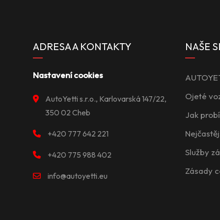
ADRESA A KONTAKTY
NAŠE S
Nastavení cookies
AUTOYETT
Ojeté vo
AutoYetti s.r.o., Karlovarská 147/22,
350 02 Cheb
Jak prob
Nejčastěj
+420 777 642 221
Služby z
+420 775 988 402
Zásady c
info@autoyetti.eu