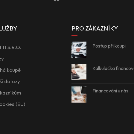
LUŽBY
PRO ZÁKAZNÍKY
Postup při koupi
I S.R.O.
zy
Kalkulačka financov
íhá koupě
ší dotazy
Financování u nás
ákazníkům
ookies (EU)