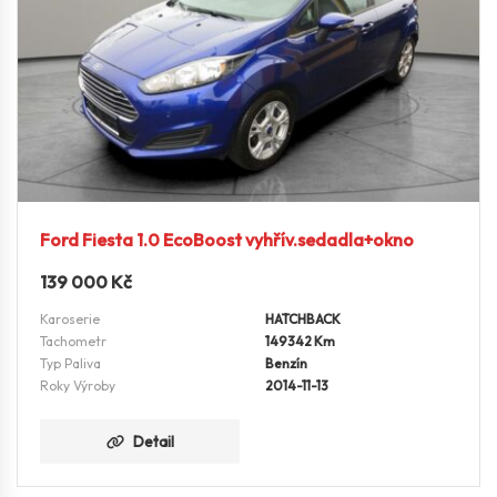
Ford Fiesta 1.0 EcoBoost vyhřív.sedadla+okno
139 000
Kč
Karoserie
HATCHBACK
Tachometr
149342 Km
Typ Paliva
Benzín
Roky Výroby
2014-11-13
Detail