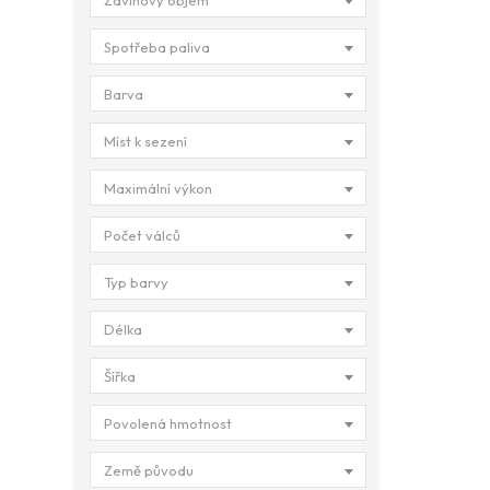
Zdvihový objem
Spotřeba paliva
Barva
Míst k sezení
Maximální výkon
Počet válců
Typ barvy
Délka
Šířka
Povolená hmotnost
Země původu