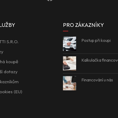
LUŽBY
PRO ZÁKAZNÍKY
Postup při koupi
I S.R.O.
zy
Kalkulačka financov
íhá koupě
ší dotazy
Financování u nás
ákazníkům
ookies (EU)