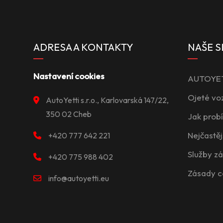
ADRESA A KONTAKTY
NAŠE S
Nastavení cookies
AUTOYETT
Ojeté vo
AutoYetti s.r.o., Karlovarská 147/22,
350 02 Cheb
Jak prob
Nejčastěj
+420 777 642 221
Služby z
+420 775 988 402
Zásady c
info@autoyetti.eu