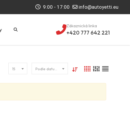
9:00 - 17:00
info@autoyetti.eu
Zákaznická linka
y
+420 777 642 221
15
Podle datumu