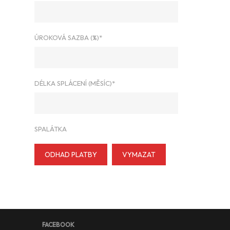
ÚROKOVÁ SAZBA (%)*
DÉLKA SPLÁCENÍ (MĚSÍC)*
SPALÁTKA
ODHAD PLATBY
VYMAZAT
FACEBOOK