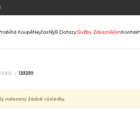
Probíhá Koupě
Nejčastější Dotazy
Služby Zákazníkům
Kontakt
S.R.O.
123230
ly nalezeny žádné výsledky.