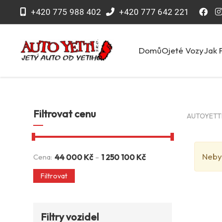
+420 775 988 402
+420 777 642 221
Domů
Ojeté Vozy
Jak 
Filtrovat cenu
AUTOYETTI 
Neby
-
Cena:
44 000
Kč
1 250 100
Kč
Filtrovat
Filtry vozidel