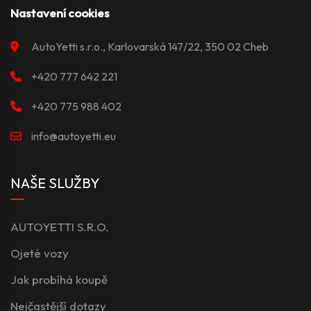
Nastavení cookies
AutoYetti s.r.o., Karlovarská 147/22, 350 02 Cheb
+420 777 642 221
+420 775 988 402
info@autoyetti.eu
NAŠE SLUŽBY
AUTOYETTI S.R.O.
Ojeté vozy
Jak probíhá koupě
Nejčastější dotazy