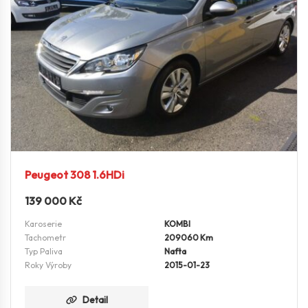
Peugeot 308 1.6HDi
139 000
Kč
Karoserie
KOMBI
Tachometr
209060 Km
Typ Paliva
Nafta
Roky Výroby
2015-01-23
Detail