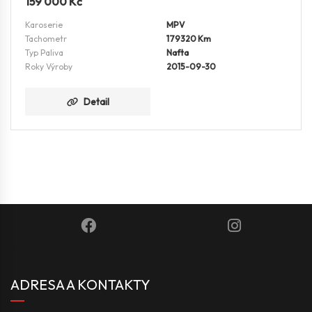
159 000
Kč
Karoserie
MPV
Tachometr
179320 Km
Typ Paliva
Nafta
Roky Výroby
2015-09-30
Detail
ADRESA A KONTAKTY