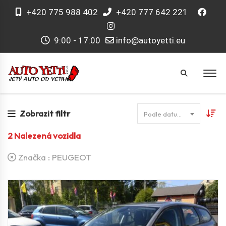
+420 775 988 402
+420 777 642 221
9:00 - 17:00
info@autoyetti.eu
Zobrazit filtr
Podle datumu
2
Nalezená vozidla
Značka :
PEUGEOT