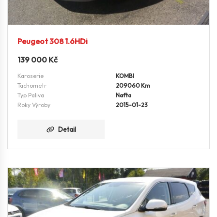
Peugeot 308 1.6HDi
139 000
Kč
Karoserie
KOMBI
Tachometr
209060 Km
Typ Paliva
Nafta
Roky Výroby
2015-01-23
Detail