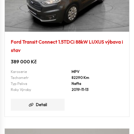
Ford Transit Connect 1.5TDCi 88kW LUXUS výbava i
stav
389 000
Kč
Karoserie
MPV
Tachometr
82290 Km
Typ Paliva
Nafta
Roky Výroby
2019-11-13
Detail