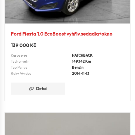
Ford Fiesta 1.0 EcoBoost vyhřív.sedadla+okno
139 000
Kč
Karoserie
HATCHBACK
Tachometr
149342 Km
Typ Paliva
Benzín
Roky Výroby
2014-11-13
Detail