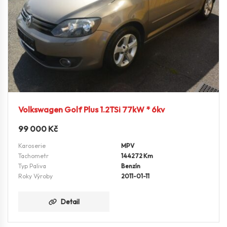
Volkswagen Golf Plus 1.2TSi 77kW * 6kv
99 000
Kč
Karoserie
MPV
Tachometr
144272 Km
Typ Paliva
Benzín
Roky Výroby
2011-01-11
Detail