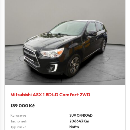
Mitsubishi ASX 1.8DI-D Comfort 2WD
189 000
Kč
Karoserie
SUV OFFROAD
Tachometr
206643 Km
Typ Paliva
Nafta