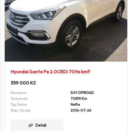
Hyundai Santa Fe 2.0CRDi 70tis km!!
359 000
Kč
Karoserie
SUV OFFROAD
Tachometr
70819 Km
Typ Paliva
Nafta
Roky Výroby
2016-07-26
Detail