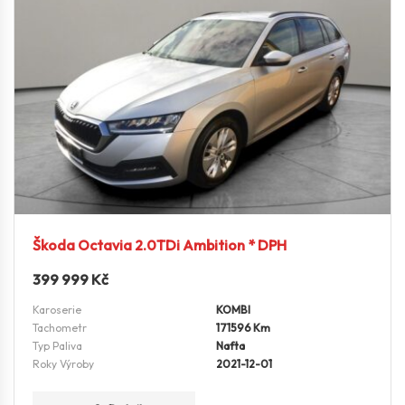
Škoda Octavia 2.0TDi Ambition * DPH
399 999
Kč
Karoserie
KOMBI
Tachometr
171596 Km
Typ Paliva
Nafta
Roky Výroby
2021-12-01