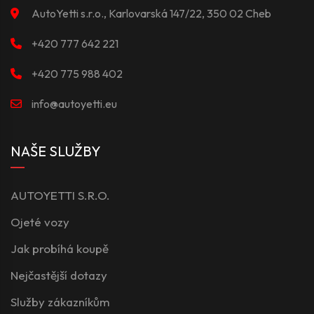
AutoYetti s.r.o., Karlovarská 147/22, 350 02 Cheb
+420 777 642 221
+420 775 988 402
info@autoyetti.eu
NAŠE SLUŽBY
AUTOYETTI S.R.O.
Ojeté vozy
Jak probíhá koupě
Nejčastější dotazy
Služby zákazníkům