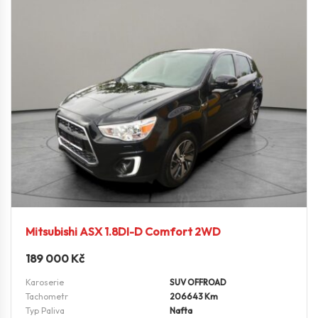
Mitsubishi ASX 1.8DI-D Comfort 2WD
189 000
Kč
Karoserie
SUV OFFROAD
Tachometr
206643 Km
Typ Paliva
Nafta