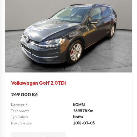
Volkswagen Golf 2.0TDi
249 000
Kč
Karoserie
KOMBI
Tachometr
269578 Km
Typ Paliva
Nafta
Roky Výroby
2018-07-05