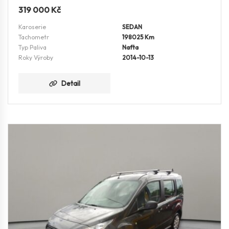
319 000
Kč
Karoserie
SEDAN
Tachometr
198025 Km
Typ Paliva
Nafta
Roky Výroby
2014-10-13
Detail