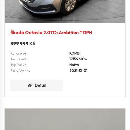
Škoda Octavia 2.0TDi Ambition * DPH
399 999
Kč
Karoserie
KOMBI
Tachometr
171596 Km
Typ Paliva
Nafta
Roky Výroby
2021-12-01
Detail