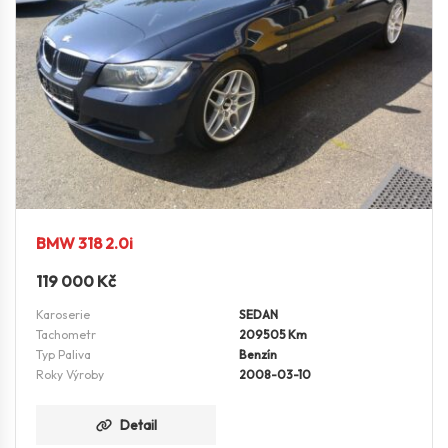
BMW 318 2.0i
119 000
Kč
Karoserie
SEDAN
Tachometr
209505 Km
Typ Paliva
Benzín
Roky Výroby
2008-03-10
Detail