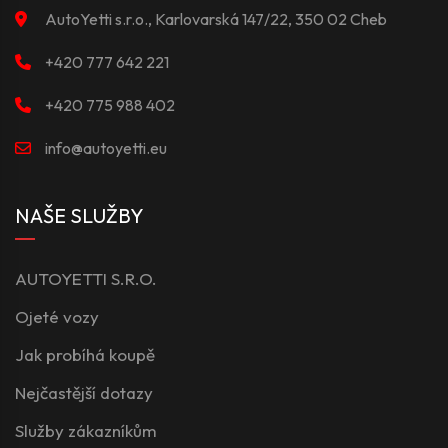
AutoYetti s.r.o., Karlovarská 147/22, 350 02 Cheb
+420 777 642 221
+420 775 988 402
info@autoyetti.eu
NAŠE SLUŽBY
AUTOYETTI S.R.O.
Ojeté vozy
Jak probíhá koupě
Nejčastější dotazy
Služby zákazníkům