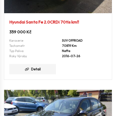
Hyundai Santa Fe 2.0CRDi 70tis km!!
359 000
Kč
Karoserie
SUV OFFROAD
Tachometr
70819 Km
Typ Paliva
Nafta
Roky Výroby
2016-07-26
Detail