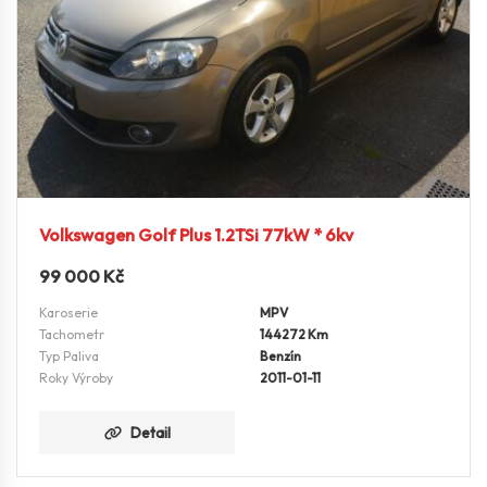
Volkswagen Golf Plus 1.2TSi 77kW * 6kv
99 000
Kč
Karoserie
MPV
Tachometr
144272 Km
Typ Paliva
Benzín
Roky Výroby
2011-01-11
Detail