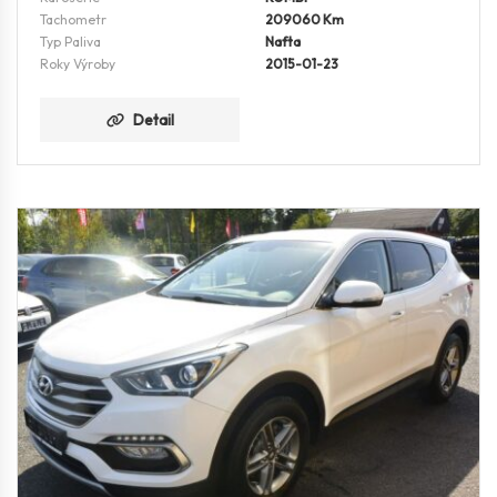
Tachometr
209060 Km
Typ Paliva
Nafta
Roky Výroby
2015-01-23
Detail