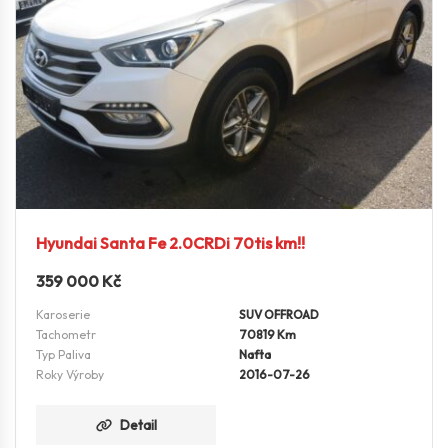
Hyundai Santa Fe 2.0CRDi 70tis km!!
359 000
Kč
Karoserie
SUV OFFROAD
Tachometr
70819 Km
Typ Paliva
Nafta
Roky Výroby
2016-07-26
Detail