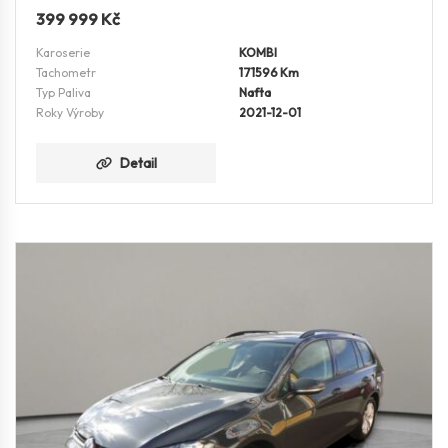
399 999
Kč
Karoserie
KOMBI
Tachometr
171596 Km
Typ Paliva
Nafta
Roky Výroby
2021-12-01
Detail