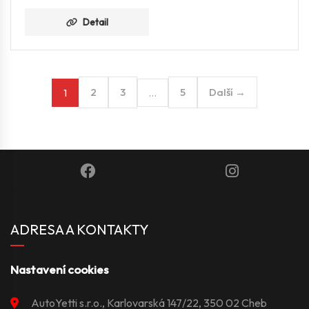
Detail
2
3
5
Další →
1
…
ADRESA A KONTAKTY
Nastavení cookies
AutoYetti s.r.o., Karlovarská 147/22, 350 02 Cheb