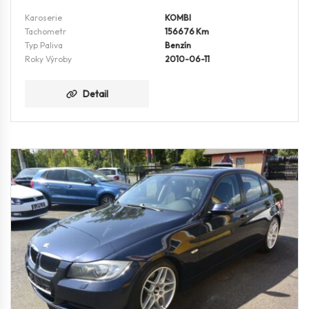
Karoserie
KOMBI
Tachometr
156676 Km
Typ Paliva
Benzín
Roky Výroby
2010-06-11
Detail