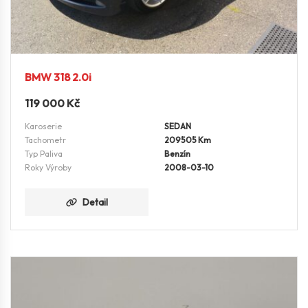
BMW 318 2.0i
119 000
Kč
Karoserie
SEDAN
Tachometr
209505 Km
Typ Paliva
Benzín
Roky Výroby
2008-03-10
Detail