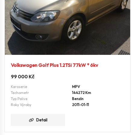
Volkswagen Golf Plus 1.2TSi 77kW * 6kv
99 000
Kč
Karoserie
MPV
Tachometr
144272 Km
Typ Paliva
Benzín
Roky Výroby
2011-01-11
Detail