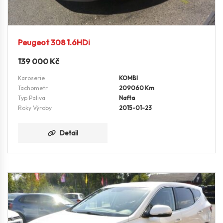
Peugeot 308 1.6HDi
139 000
Kč
Karoserie
KOMBI
Tachometr
209060 Km
Typ Paliva
Nafta
Roky Výroby
2015-01-23
Detail