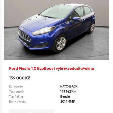
Ford Fiesta 1.0 EcoBoost vyhřív.sedadla+okno
139 000
Kč
Karoserie
HATCHBACK
Tachometr
149342 Km
Typ Paliva
Benzín
Roky Výroby
2014-11-13