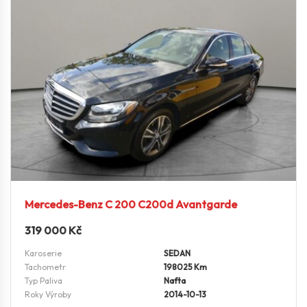
Mercedes-Benz C 200 C200d Avantgarde
319 000
Kč
Karoserie
SEDAN
Tachometr
198025 Km
Typ Paliva
Nafta
Roky Výroby
2014-10-13