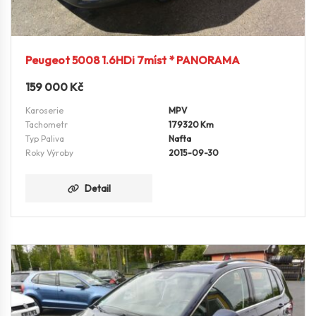
Peugeot 5008 1.6HDi 7míst * PANORAMA
159 000
Kč
Karoserie
MPV
Tachometr
179320 Km
Typ Paliva
Nafta
Roky Výroby
2015-09-30
Detail