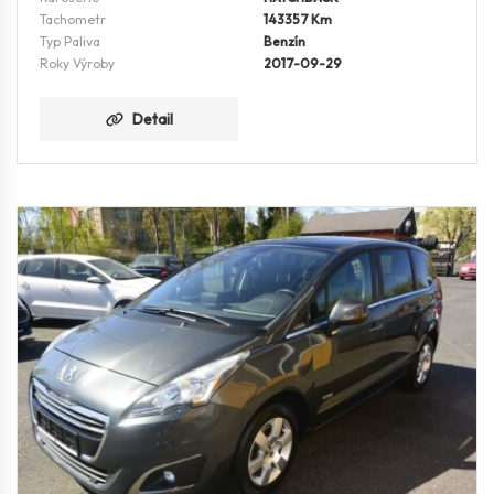
Tachometr
143357 Km
Typ Paliva
Benzín
Roky Výroby
2017-09-29
Detail