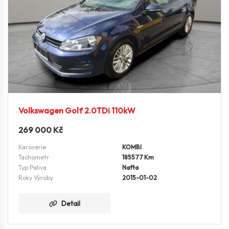
Volkswagen Golf 2.0TDi 110kW
269 000
Kč
Karoserie
KOMBI
Tachometr
185577 Km
Typ Paliva
Nafta
Roky Výroby
2015-01-02
Detail