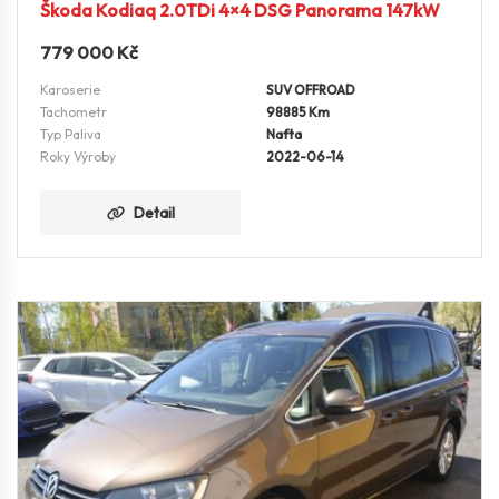
Škoda Kodiaq 2.0TDi 4×4 DSG Panorama 147kW
779 000
Kč
Karoserie
SUV OFFROAD
Tachometr
98885 Km
Typ Paliva
Nafta
Roky Výroby
2022-06-14
Detail