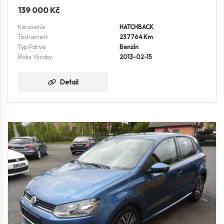
139 000
Kč
Karoserie
HATCHBACK
Tachometr
237764 Km
Typ Paliva
Benzín
Roky Výroby
2013-02-15
Detail