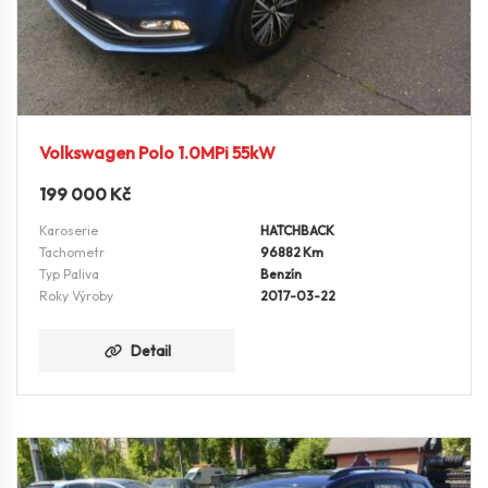
Volkswagen Polo 1.0MPi 55kW
199 000
Kč
Karoserie
HATCHBACK
Tachometr
96882 Km
Typ Paliva
Benzín
Roky Výroby
2017-03-22
Detail