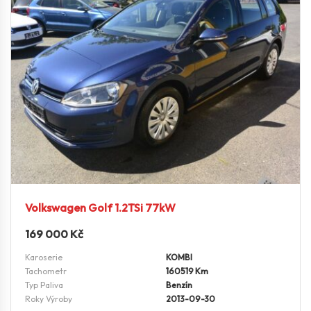
Volkswagen Golf 1.2TSi 77kW
169 000
Kč
Karoserie
KOMBI
Tachometr
160519 Km
Typ Paliva
Benzín
Roky Výroby
2013-09-30