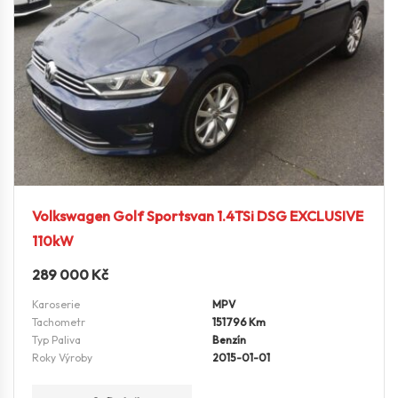
Volkswagen Golf Sportsvan 1.4TSi DSG EXCLUSIVE
110kW
289 000
Kč
Karoserie
MPV
Tachometr
151796 Km
Typ Paliva
Benzín
Roky Výroby
2015-01-01