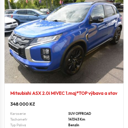
Mitsubishi ASX 2.0i MIVEC 1.maj*TOP výbava a stav
348 000
Kč
Karoserie
SUV OFFROAD
Tachometr
141343 Km
Typ Paliva
Benzín