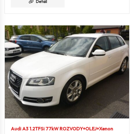
Detail
Audi A3 1.2TFSi 77kW ROZVODY+OLEJ+Xenon