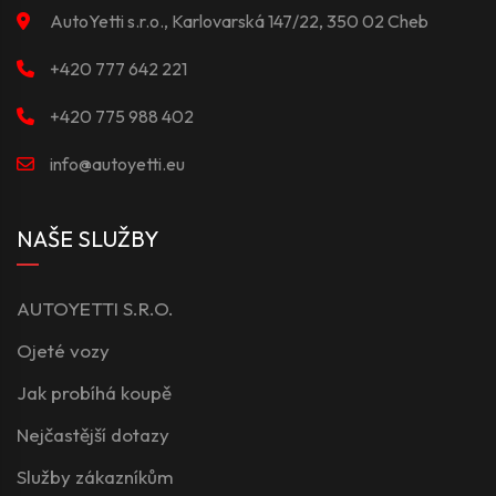
AutoYetti s.r.o., Karlovarská 147/22, 350 02 Cheb
+420 777 642 221
+420 775 988 402
info@autoyetti.eu
NAŠE SLUŽBY
AUTOYETTI S.R.O.
Ojeté vozy
Jak probíhá koupě
Nejčastější dotazy
Služby zákazníkům