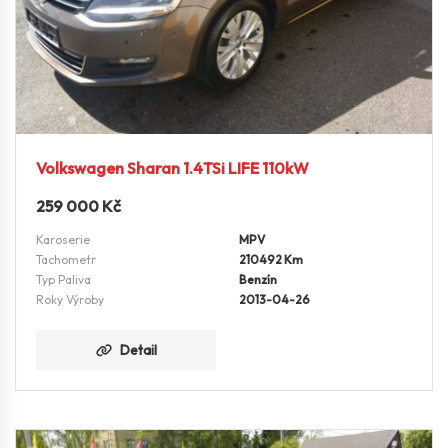
Volkswagen Sharan 1.4TSi LIFE 110kW
259 000
Kč
Karoserie
MPV
Tachometr
210492 Km
Typ Paliva
Benzín
Roky Výroby
2013-04-26
Detail