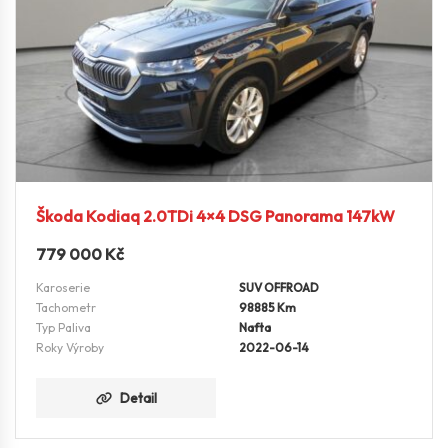
Škoda Kodiaq 2.0TDi 4×4 DSG Panorama 147kW
779 000
Kč
Karoserie
SUV OFFROAD
Tachometr
98885 Km
Typ Paliva
Nafta
Roky Výroby
2022-06-14
Detail