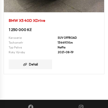
BMW X5 40D XDrive
1 250 000
Kč
Karoserie
SUV OFFROAD
Tachometr
134493 Km
Typ Paliva
Nafta
Roky Výroby
2021-08-19
Detail