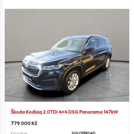
Škoda Kodiaq 2.0TDi 4×4 DSG Panorama 147kW
779 000
Kč
Karoserie
SUV OFFROAD