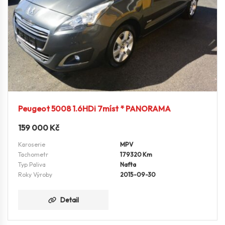
Peugeot 5008 1.6HDi 7míst * PANORAMA
159 000
Kč
Karoserie
MPV
Tachometr
179320 Km
Typ Paliva
Nafta
Roky Výroby
2015-09-30
Detail