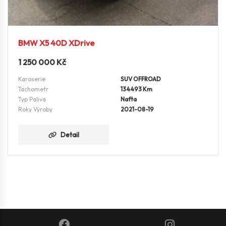
BMW X5 40D XDrive
1 250 000
Kč
Karoserie
SUV OFFROAD
Tachometr
134493 Km
Typ Paliva
Nafta
Roky Výroby
2021-08-19
Detail