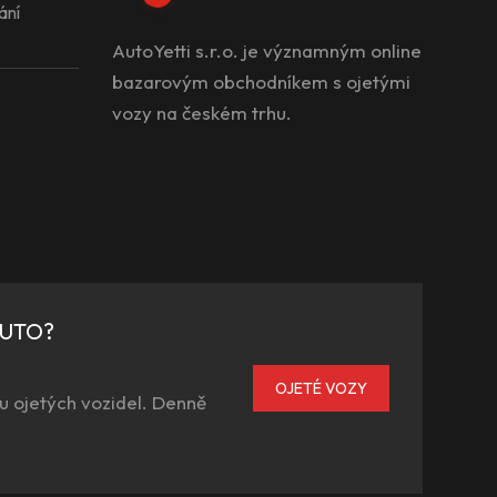
ání
AutoYetti s.r.o. je významným online
bazarovým obchodníkem s ojetými
vozy na českém trhu.
AUTO?
OJETÉ VOZY
u ojetých vozidel. Denně