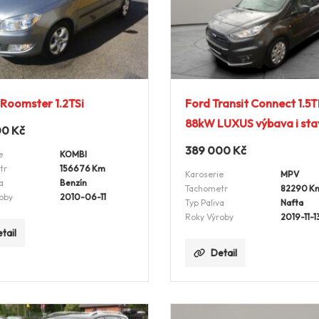
Roomster 1.2TSi
Ford Transit Connect 1.5
88kW LUXUS výbava i sta
00
Kč
389 000
Kč
e
KOMBI
tr
156676 Km
Karoserie
MPV
a
Benzín
Tachometr
82290 K
oby
2010-06-11
Typ Paliva
Nafta
Roky Výroby
2019-11-1
tail
Detail