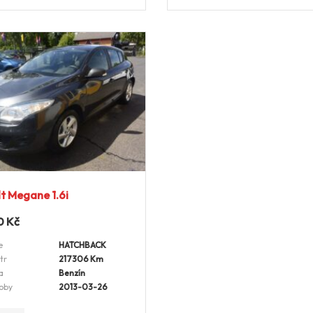
t Megane 1.6i
0
Kč
e
HATCHBACK
tr
217306 Km
a
Benzín
oby
2013-03-26