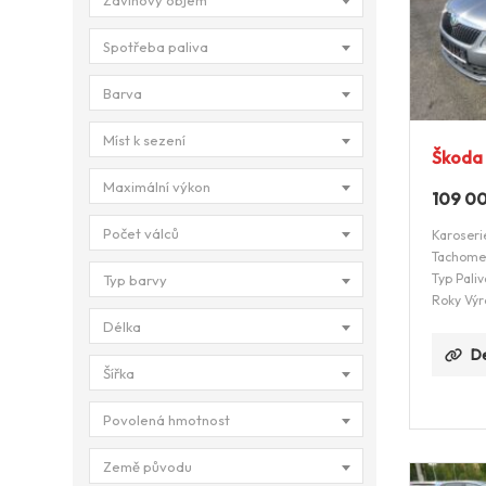
Zdvihový objem
Spotřeba paliva
Barva
Míst k sezení
Škoda 
Maximální výkon
109 0
Počet válců
Karoseri
Tachome
Typ Paliv
Typ barvy
Roky Výr
Délka
De
Šířka
Povolená hmotnost
Země původu