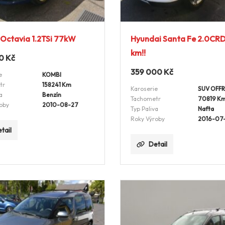
Octavia 1.2TSi 77kW
Hyundai Santa Fe 2.0CRD
km!!
00
Kč
359 000
Kč
e
KOMBI
tr
158241 Km
Karoserie
SUV OFF
a
Benzín
Tachometr
70819 K
oby
2010-08-27
Typ Paliva
Nafta
Roky Výroby
2016-07
tail
Detail