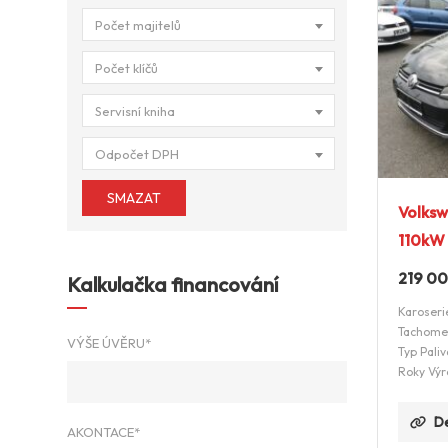
Počet majitelů
Počet klíčů
Servisní kniha
Odpočet DPH
SMAZAT
Volksw
110kW
219 0
Kalkulačka financování
Karoseri
Tachome
VÝŠE ÚVĚRU*
Typ Paliv
Roky Výr
De
AKONTACE*