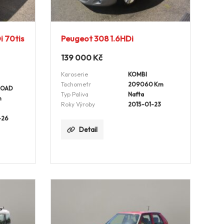
i 70tis
Peugeot 308 1.6HDi
139 000
Kč
Karoserie
KOMBI
Tachometr
209060 Km
ROAD
Typ Paliva
Nafta
m
Roky Výroby
2015-01-23
-26
Detail