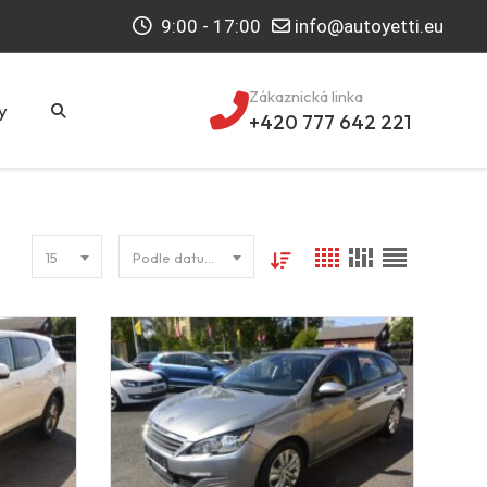
9:00 - 17:00
info@autoyetti.eu
Zákaznická linka
y
+420 777 642 221
15
Podle datumu