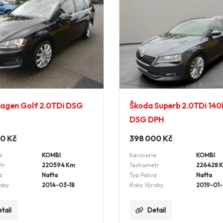
agen Golf 2.0TDi DSG
Škoda Superb 2.0TDi 14
DSG DPH
00
Kč
398 000
Kč
e
KOMBI
Karoserie
KOMBI
tr
220594 Km
Tachometr
226428 
a
Nafta
Typ Paliva
Nafta
oby
2014-03-18
Roky Výroby
2019-01
tail
Detail