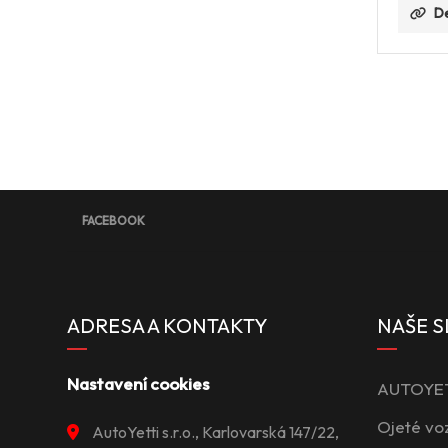
De
FACEBOOK
ADRESA A KONTAKTY
NAŠE S
Nastavení cookies
AUTOYETT
Ojeté vo
AutoYetti s.r.o., Karlovarská 147/22,