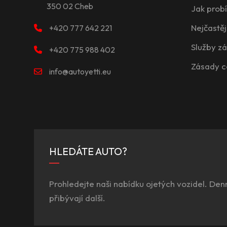
350 02 Cheb
Jak prob
Nejčastěj
+420 777 642 221
Služby z
+420 775 988 402
Zásady c
info@autoyetti.eu
HLEDÁTE AUTO?
Prohledejte naši nabídku ojetých vozidel. Den
přibývají další.