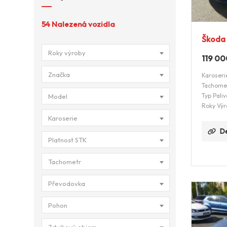
54
Nalezená vozidla
Škoda 
Roky výroby
119 0
Značka
Karoseri
Tachome
Typ Paliv
Model
Roky Výr
Karoserie
De
Platnost STK
Tachometr
Převodovka
Pohon