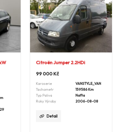
0kW
Citroën Jumper 2.2HDi
99 000
Kč
Karoserie
VANSTYLE_VAN
Tachometr
159586 Km
Typ Paliva
Nafta
Km
Roky Výroby
2006-08-08
-29
Detail