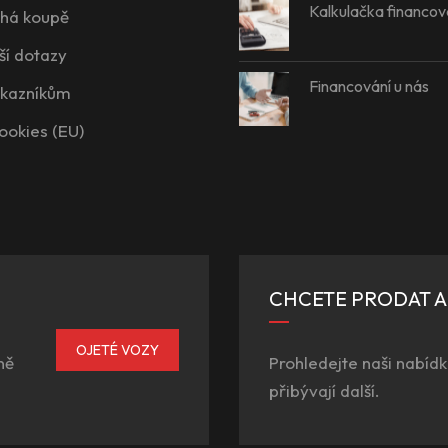
Kalkulačka financov
íhá koupě
ší dotazy
Financování u nás
ákazníkům
ookies (EU)
CHCETE PRODAT 
OJETÉ VOZY
ně
Prohledejte naši nabídk
přibývají další.