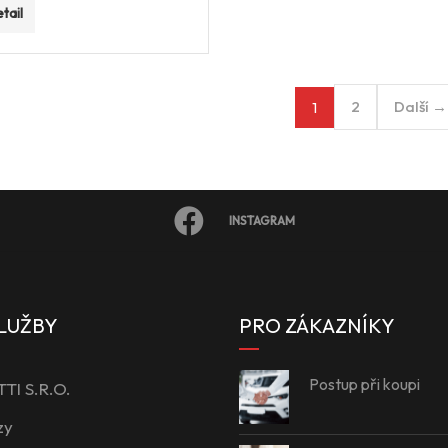
tail
2
Další →
1
INSTAGRAM
LUŽBY
PRO ZÁKAZNÍKY
Postup při koupi
I S.R.O.
zy