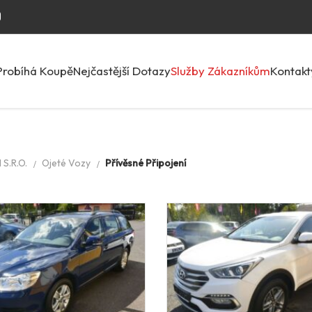
Probíhá Koupě
Nejčastější Dotazy
Služby Zákazníkům
Kontakt
S.R.O.
Ojeté Vozy
Přívěsné Připojení