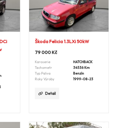
TDCi
Škoda Felicia 1.3LXi 50kW
v
79 000
Kč
Karoserie
HATCHBACK
Tachometr
34536 Km
Typ Paliva
Benzín
m
Roky Výroby
1999-08-23
3
Detail