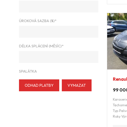
ÚROKOVÁ SAZBA (%)*
DÉLKA SPLÁCENÍ (MĚSÍC)*
SPALÁTKA
Renaul
ODHAD PLATBY
VYMAZAT
99 00
Karoseri
Tachome
Typ Paliv
Roky Výr