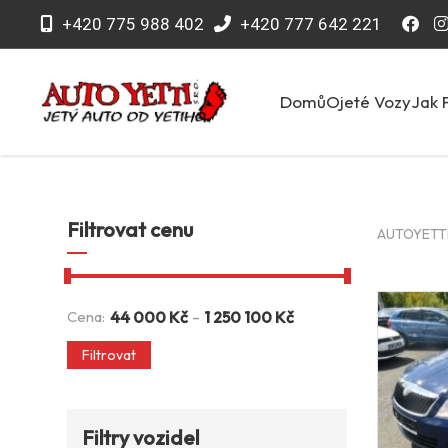
+420 775 988 402
+420 777 642 221
Domů
Ojeté Vozy
Jak 
Filtrovat cenu
AUTOYETTI 
-
Cena:
44 000
Kč
1 250 100
Kč
Filtrovat
Filtry vozidel