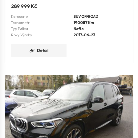
289 999
Kč
Karoserie
SUV OFFROAD
Tachometr
190087 Km
Typ Paliva
Nafta
Roky Výroby
2017-06-23
Detail