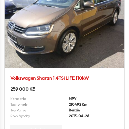
Volkswagen Sharan 1.4TSi LIFE 110kW
259 000
Kč
Karoserie
MPV
Tachometr
210492 Km
Typ Paliva
Benzín
Roky Výroby
2013-04-26