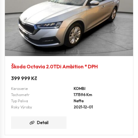
Škoda Octavia 2.0TDi Ambition * DPH
399 999
Kč
Karoserie
KOMBI
Tachometr
171596 Km
Typ Paliva
Nafta
Roky Výroby
2021-12-01
Detail