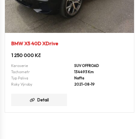
BMW X5 40D XDrive
1 250 000
Kč
Karoserie
SUV OFFROAD
Tachometr
134493 Km
Typ Paliva
Nafta
Roky Výroby
2021-08-19
Detail