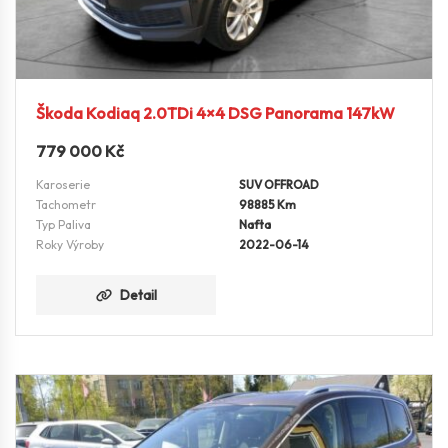
Škoda Kodiaq 2.0TDi 4×4 DSG Panorama 147kW
779 000
Kč
Karoserie
SUV OFFROAD
Tachometr
98885 Km
Typ Paliva
Nafta
Roky Výroby
2022-06-14
Detail