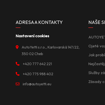
ADRESA A KONTAKTY
NAŠE S
Nastavení cookies
AUTOYETT
Ojeté vo
AutoYetti s.r.o., Karlovarská 147/22,
350 02 Cheb
Jak prob
Nejčastěj
+420 777 642 221
Služby z
+420 775 988 402
Zásady c
info@autoyetti.eu