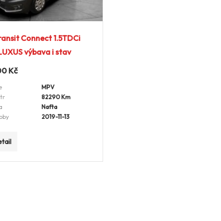
ransit Connect 1.5TDCi
UXUS výbava i stav
00
Kč
e
MPV
tr
82290 Km
a
Nafta
oby
2019-11-13
tail