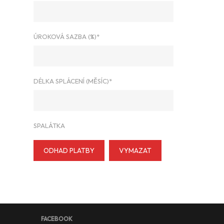
ÚROKOVÁ SAZBA (%)*
DÉLKA SPLÁCENÍ (MĚSÍC)*
SPALÁTKA
ODHAD PLATBY
VYMAZAT
FACEBOOK