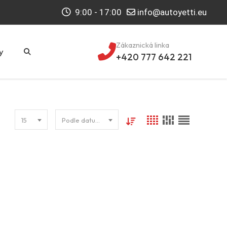
9:00 - 17:00
info@autoyetti.eu
Zákaznická linka
y
+420 777 642 221
15
Podle datumu