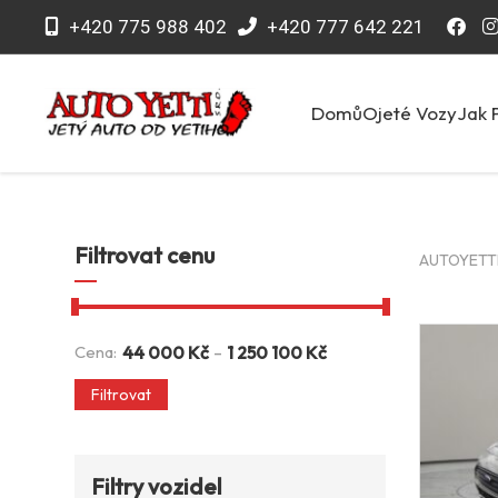
+420 775 988 402
+420 777 642 221
Domů
Ojeté Vozy
Jak 
Filtrovat cenu
AUTOYETTI 
-
Cena:
44 000
Kč
1 250 100
Kč
Filtrovat
Filtry vozidel