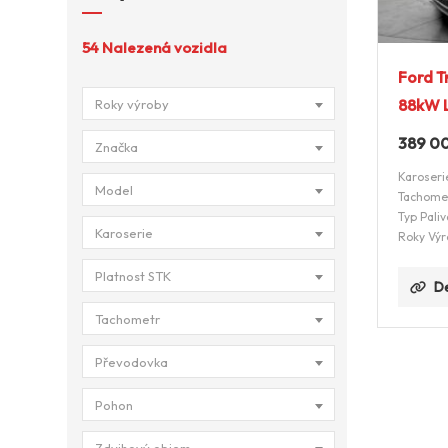
54
Nalezená vozidla
Ford T
88kW L
Roky výroby
389 0
Značka
Karoseri
Model
Tachome
Typ Paliv
Karoserie
Roky Výr
Platnost STK
De
Tachometr
Převodovka
Pohon