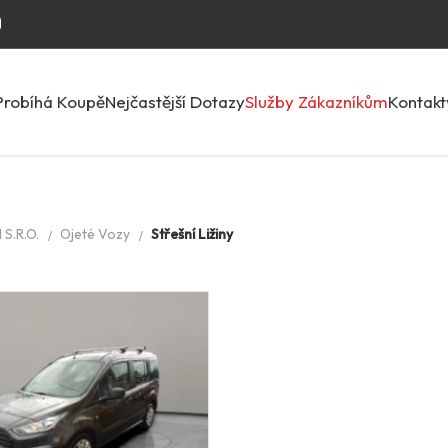
Probíhá Koupě
Nejčastější Dotazy
Služby Zákazníkům
Kontakt
S.R.O.
Ojeté Vozy
Střešní Ližiny