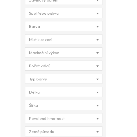
Zdvihový objem
Spotřeba paliva
Barva
Míst k sezení
Maximální výkon
Počet válců
Typ barvy
Délka
Šířka
Povolená hmotnost
Země původu