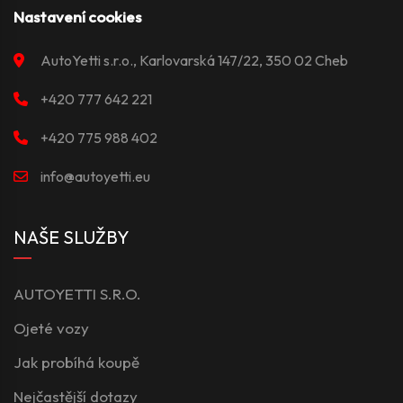
Nastavení cookies
AutoYetti s.r.o., Karlovarská 147/22, 350 02 Cheb
+420 777 642 221
+420 775 988 402
info@autoyetti.eu
NAŠE SLUŽBY
AUTOYETTI S.R.O.
Ojeté vozy
Jak probíhá koupě
Nejčastější dotazy