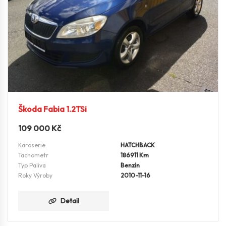
Škoda Fabia 1.2TSi
109 000
Kč
Karoserie
HATCHBACK
Tachometr
186911 Km
Typ Paliva
Benzín
Roky Výroby
2010-11-16
Detail