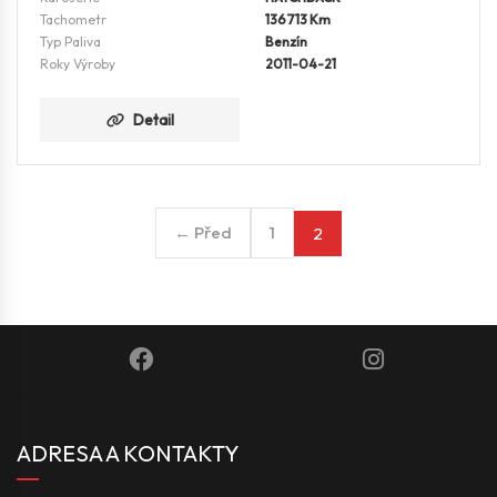
Tachometr
136713 Km
Typ Paliva
Benzín
Roky Výroby
2011-04-21
Detail
← Před
1
2
ADRESA A KONTAKTY