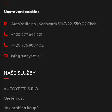
Nastavení cookies
AutoYetti s.r.o., Karlovarská 147/22, 350 02 Cheb
+420 777 642 221
+420 775 988 402
info@autoyetti.eu
NAŠE SLUŽBY
AUTOYETTI S.R.O.
Ojeté vozy
Jak probíhá koupě