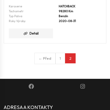
Karoserie
HATCHBACK
Tachometr
98280 Km
Typ Paliva
Benzín
Roky Výroby
2020-08-31
Detail
← Před
1
2
ADRESA A KONTAKTY