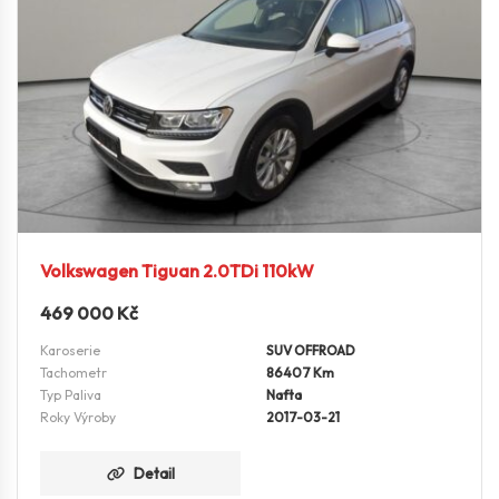
Volkswagen Tiguan 2.0TDi 110kW
469 000
Kč
Karoserie
SUV OFFROAD
Tachometr
86407 Km
Typ Paliva
Nafta
Roky Výroby
2017-03-21
Detail