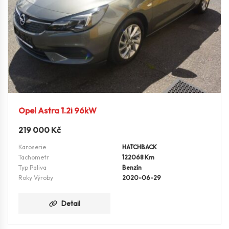
Opel Astra 1.2i 96kW
219 000
Kč
Karoserie
HATCHBACK
Tachometr
122068 Km
Typ Paliva
Benzín
Roky Výroby
2020-06-29
Detail