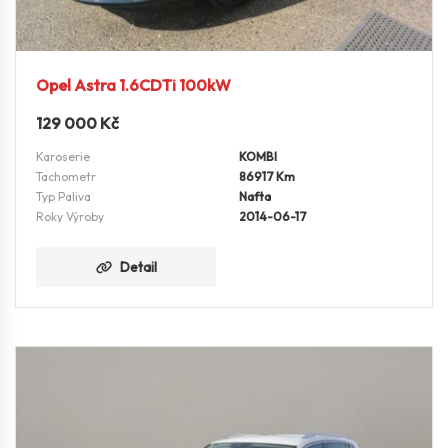
Opel Astra 1.6CDTi 100kW
129 000
Kč
Karoserie
KOMBI
Tachometr
86917 Km
Typ Paliva
Nafta
Roky Výroby
2014-06-17
Detail