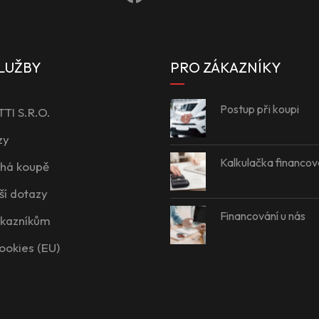
LUŽBY
PRO ZÁKAZNÍKY
Postup při koupi
I S.R.O.
zy
Kalkulačka financov
íhá koupě
ší dotazy
Financování u nás
ákazníkům
ookies (EU)