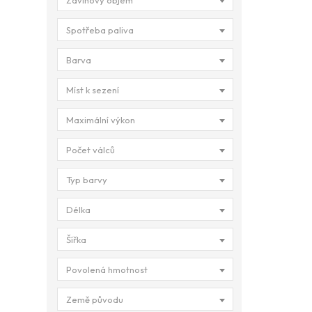
Zdvihový objem
Spotřeba paliva
Barva
Míst k sezení
Maximální výkon
Počet válců
Typ barvy
Délka
Šířka
Povolená hmotnost
Země původu