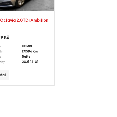
Octavia 2.0TDi Ambition
99
Kč
e
KOMBI
tr
171596 Km
a
Nafta
oby
2021-12-01
tail