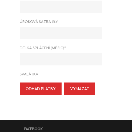
ÚROKOVÁ SAZBA (%)*
DÉLKA SPLÁCENÍ (MĚSÍC)*
SPALÁTKA
ODHAD PLATBY
VYMAZAT
FACEBOOK