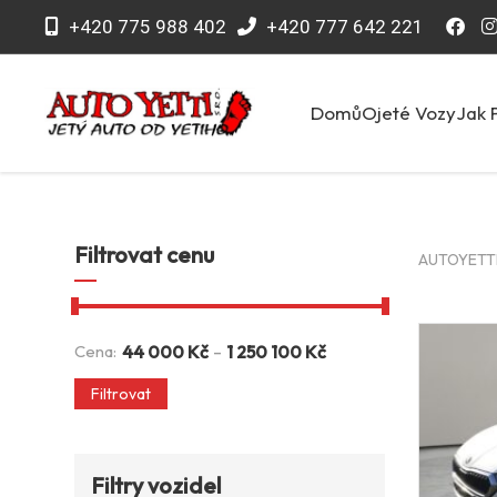
+420 775 988 402
+420 777 642 221
Domů
Ojeté Vozy
Jak 
Filtrovat cenu
AUTOYETTI 
-
Cena:
44 000
Kč
1 250 100
Kč
Filtrovat
Filtry vozidel