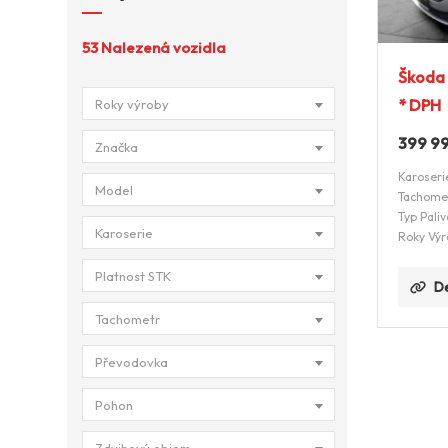
53
Nalezená vozidla
Škoda 
* DPH
Roky výroby
399 9
Značka
Karoseri
Model
Tachome
Typ Paliv
Karoserie
Roky Výr
Platnost STK
De
Tachometr
Převodovka
Pohon