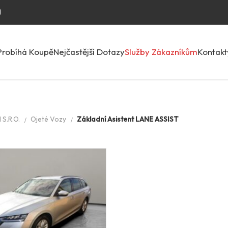
Probíhá Koupě
Nejčastější Dotazy
Služby Zákazníkům
Kontakt
S.R.O.
Ojeté Vozy
Základní Asistent LANE ASSIST