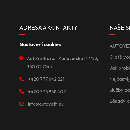
ADRESA A KONTAKTY
NAŠE S
Nastavení cookies
AUTOYETT
Ojeté vo
AutoYetti s.r.o., Karlovarská 147/22,
350 02 Cheb
Jak prob
Nejčastěj
+420 777 642 221
Služby z
+420 775 988 402
Zásady c
info@autoyetti.eu