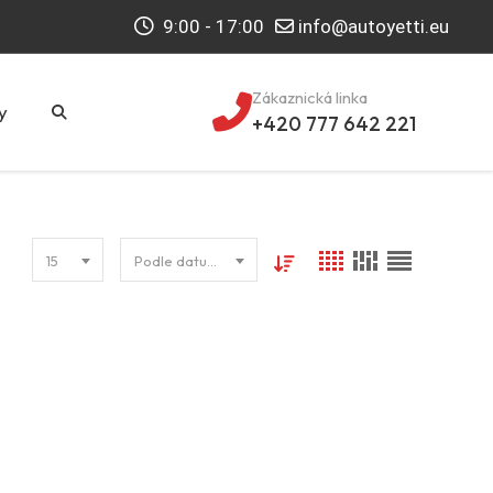
9:00 - 17:00
info@autoyetti.eu
Zákaznická linka
y
+420 777 642 221
15
Podle datumu