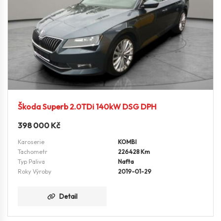
Škoda Superb 2.0TDi 140kW DSG DPH
398 000
Kč
Karoserie
KOMBI
Tachometr
226428 Km
Typ Paliva
Nafta
Roky Výroby
2019-01-29
Detail