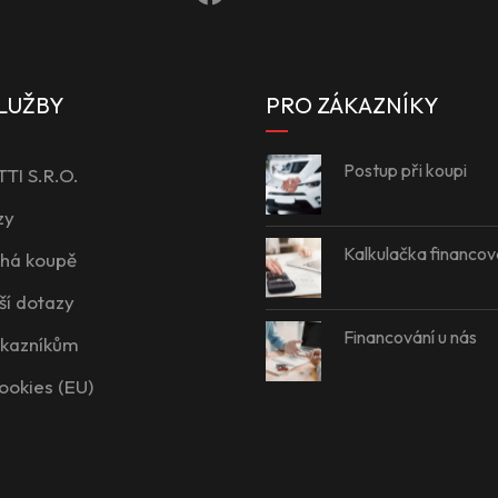
LUŽBY
PRO ZÁKAZNÍKY
Postup při koupi
I S.R.O.
zy
Kalkulačka financov
íhá koupě
ší dotazy
Financování u nás
ákazníkům
ookies (EU)