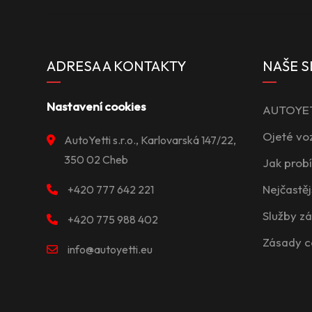
ADRESA A KONTAKTY
NAŠE S
Nastavení cookies
AUTOYETT
Ojeté vo
AutoYetti s.r.o., Karlovarská 147/22,
350 02 Cheb
Jak prob
Nejčastěj
+420 777 642 221
Služby z
+420 775 988 402
Zásady c
info@autoyetti.eu