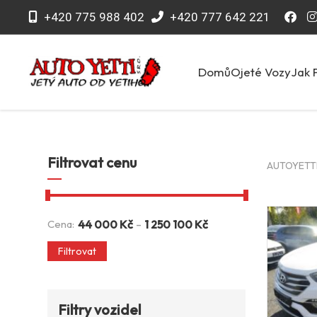
+420 775 988 402
+420 777 642 221
Domů
Ojeté Vozy
Jak 
Filtrovat cenu
AUTOYETTI 
-
Cena:
44 000
Kč
1 250 100
Kč
Filtrovat
Filtry vozidel