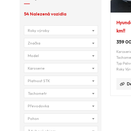
54
Nalezená vozidla
Hyunda
km!!
Roky výroby
359 0
Značka
Karoseri
Model
Tachome
Typ Paliv
Karoserie
Roky Výr
Platnost STK
De
Tachometr
Převodovka
Pohon