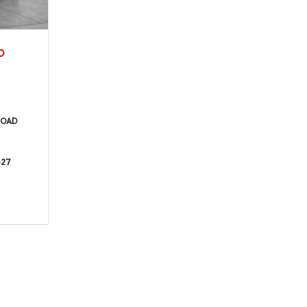
O
ROAD
-27