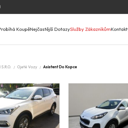
Probíhá Koupě
Nejčastější Dotazy
Služby Zákazníkům
Kontakt
S.R.O.
Ojeté Vozy
Asistent Do Kopce