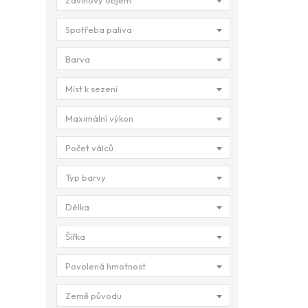
Zdvihový objem
Spotřeba paliva
Barva
Míst k sezení
Maximální výkon
Počet válců
Typ barvy
Délka
Šířka
Povolená hmotnost
Země původu