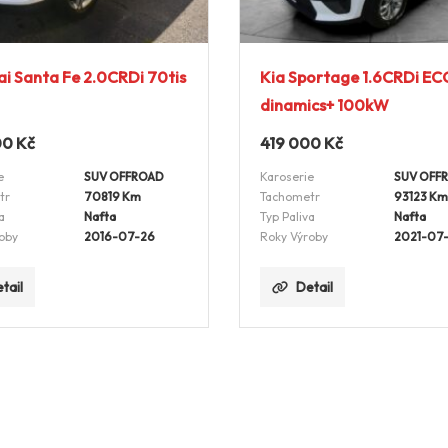
i Santa Fe 2.0CRDi 70tis
Kia Sportage 1.6CRDi EC
dinamics+ 100kW
00
Kč
419 000
Kč
e
SUV OFFROAD
Karoserie
SUV OFF
tr
70819 Km
Tachometr
93123 Km
a
Nafta
Typ Paliva
Nafta
oby
2016-07-26
Roky Výroby
2021-07
tail
Detail