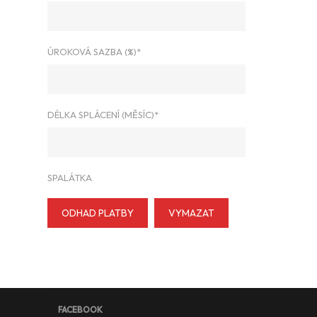
ÚROKOVÁ SAZBA (%)*
DÉLKA SPLÁCENÍ (MĚSÍC)*
SPALÁTKA
ODHAD PLATBY
VYMAZAT
FACEBOOK