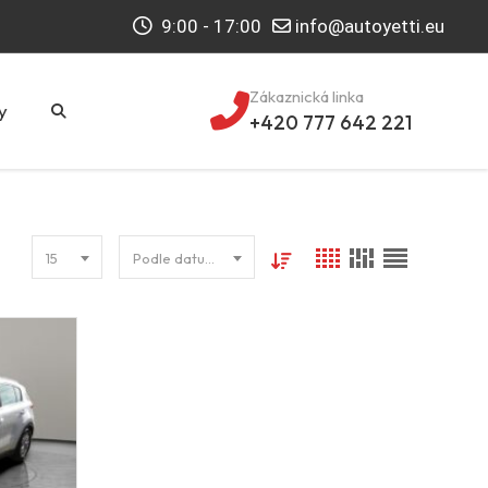
9:00 - 17:00
info@autoyetti.eu
Zákaznická linka
y
+420 777 642 221
15
Podle datumu